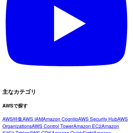
主なカテゴリ
AWSで探す
AWS特集
AWS IAM
Amazon Cognito
AWS Security Hub
AWS
Organizations
AWS Control Tower
Amazon EC2
Amazon
S3
S3 Tables
AWS CDK
Amazon QuickSight
Amazon