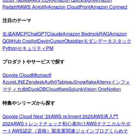
Redshift
AWS Amplify
Amazon CloudFront
Amazon Connect
注目のテーマ
生成AI
MCP
ChatGPT
Claude
Amazon Bedrock
RAG
Amazon
Q
GitHub Copilot
Devin
Cursor
Obsidian
モダンデータスタック
Python
セキュリティ
PM
プロダクトやサービスで探す
Google Cloud
Microsoft
Azure
LINE
Zendesk
Auth0
Tableau
Snowflake
Alteryx
インフォ
マティカ
dbt
DuckDB
Cloudflare
Splunk
Vision One
Notion
特集やシリーズから探す
Google Cloud Next ’25
AWS re:Invent 2025
AWS再入門
2024
AWSトレンドチェック
初心者向け
AWSテクニカルサポ
ート
AWS認定（資格）
製造業関連
ジョインブログ
くらめそ