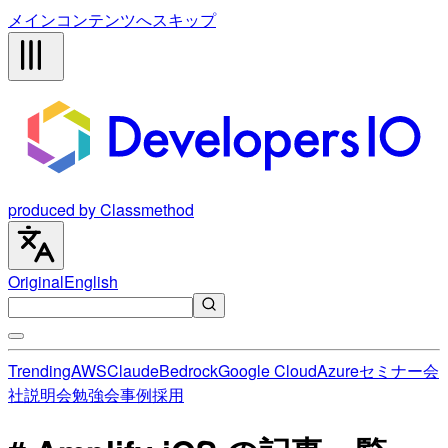
メインコンテンツへスキップ
produced by Classmethod
Original
English
Trending
AWS
Claude
Bedrock
Google Cloud
Azure
セミナー
会
社説明会
勉強会
事例
採用