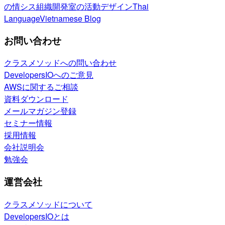
の情シス
組織開発室の活動
デザイン
Thai
Language
Vietnamese Blog
お問い合わせ
クラスメソッドへの問い合わせ
DevelopersIOへのご意見
AWSに関するご相談
資料ダウンロード
メールマガジン登録
セミナー情報
採用情報
会社説明会
勉強会
運営会社
クラスメソッドについて
DevelopersIOとは