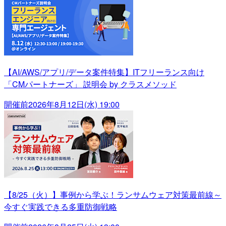
【AI/AWS/アプリ/データ案件特集】ITフリーランス向け
「CMパートナーズ」 説明会 by クラスメソッド
開催前
2026年8月12日(水) 19:00
【8/25（火）】事例から学ぶ！ランサムウェア対策最前線～
今すぐ実践できる多重防御戦略