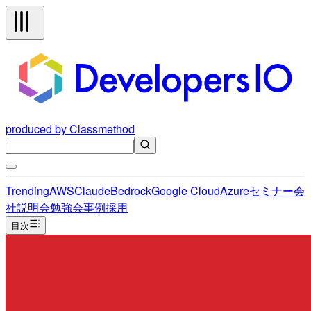
produced by Classmethod
Trending
AWS
Claude
Bedrock
Google Cloud
Azure
セミナー
会
社説明会
勉強会
事例
採用
目次