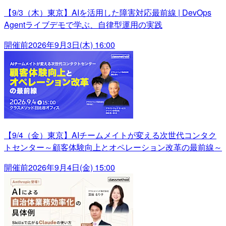
【9/3（木）東京】AIを活用した障害対応最前線 | DevOps
Agentライブデモで学ぶ、自律型運用の実践
開催前
2026年9月3日(木) 16:00
【9/4（金）東京】AIチームメイトが変える次世代コンタク
トセンター～顧客体験向上とオペレーション改革の最前線～
開催前
2026年9月4日(金) 15:00