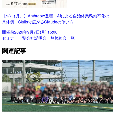
【9/7（月）】Anthropic登壇！AIによる自治体業務効率化の
具体例ーSkillsで広がるClaudeの使い方ー
開催前
2026年9月7日(月) 15:00
セミナー一覧
会社説明会一覧
勉強会一覧
関連記事