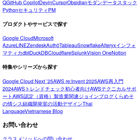
Q
GitHub Copilot
Devin
Cursor
Obsidian
モダンデータスタック
Python
セキュリティ
PM
プロダクトやサービスで探す
Google Cloud
Microsoft
Azure
LINE
Zendesk
Auth0
Tableau
Snowflake
Alteryx
インフォ
マティカ
dbt
DuckDB
Cloudflare
Splunk
Vision One
Notion
特集やシリーズから探す
Google Cloud Next ’25
AWS re:Invent 2025
AWS再入門
2024
AWSトレンドチェック
初心者向け
AWSテクニカルサポ
ート
AWS認定（資格）
製造業関連
ジョインブログ
くらめそ
の情シス
組織開発室の活動
デザイン
Thai
Language
Vietnamese Blog
お問い合わせ
クラスメソッドへの問い合わせ