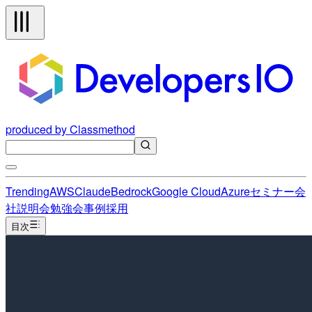
produced by Classmethod
Trending
AWS
Claude
Bedrock
Google Cloud
Azure
セミナー
会
社説明会
勉強会
事例
採用
目次