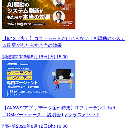
【8/18（火）】コストカットだけじゃない！AI駆動のシステ
ム刷新がもたらす本当の効果
開催前
2026年8月18日(火) 15:00
【AI/AWS/アプリ/データ案件特集】ITフリーランス向け
「CMパートナーズ」 説明会 by クラスメソッド
開催前
2026年8月12日(水) 19:00