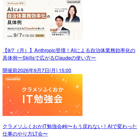
【9/7（月）】Anthropic登壇！AIによる自治体業務効率化の
具体例ーSkillsで広がるClaudeの使い方ー
開催前
2026年9月7日(月) 15:00
クラメソふくおかIT勉強会#6〜もう戻れない！AIで変わった
仕事のやり方LT会〜