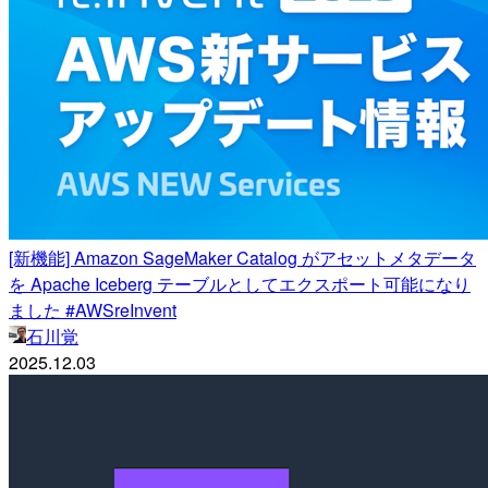
[新機能] Amazon SageMaker Catalog がアセットメタデータ
を Apache Iceberg テーブルとしてエクスポート可能になり
ました #AWSreInvent
石川覚
2025.12.03