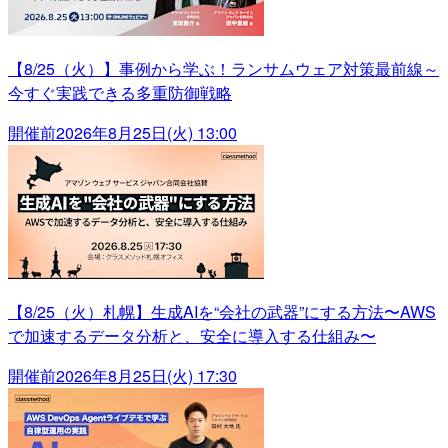
【8/25（火）】事例から学ぶ！ランサムウェア対策最前線～
今すぐ実践できる多重防御戦略
開催前
2026年8月25日(火) 13:00
【8/25（火）札幌】生成AIを“会社の武器”にする方法〜AWS
で加速するデータ分析と、安全に導入する仕組み〜
開催前
2026年8月25日(火) 17:30