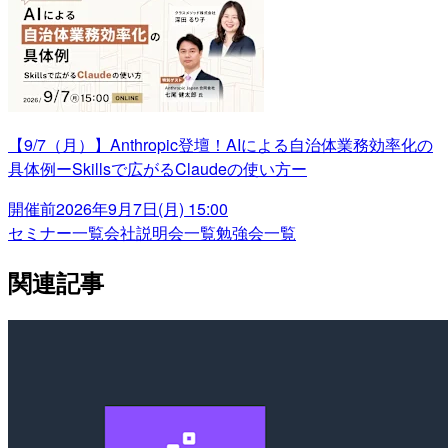
【9/7（月）】Anthropic登壇！AIによる自治体業務効率化の
具体例ーSkillsで広がるClaudeの使い方ー
開催前
2026年9月7日(月) 15:00
セミナー一覧
会社説明会一覧
勉強会一覧
関連記事