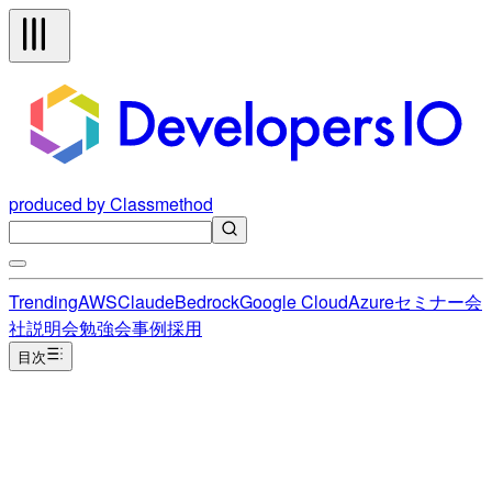
produced by Classmethod
Trending
AWS
Claude
Bedrock
Google Cloud
Azure
セミナー
会
社説明会
勉強会
事例
採用
目次