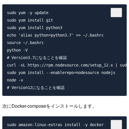
sudo yum -y update

sudo yum install git

sudo yum install python3

echo 'alias python=python3.7' >> ~/.bashrc

source ~/.bashrc

python -V　

# Version3.7になることを確認

curl -sL https://rpm.nodesource.com/setup_12.x | sudo
sudo yum install --enablerepo=nodesource nodejs

node -v　

次にDocker-composeをインストールします。
sudo amazon-linux-extras install -y docker
