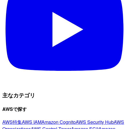
主なカテゴリ
AWSで探す
AWS特集
AWS IAM
Amazon Cognito
AWS Security Hub
AWS
Organizations
AWS Control Tower
Amazon EC2
Amazon