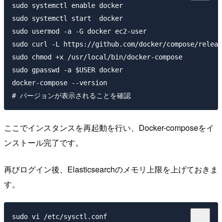
sudo systemctl enable docker

sudo systemctl start  docker

sudo usermod -a -G docker ec2-user

sudo curl -L https://github.com/docker/compose/releas
sudo chmod +x /usr/local/bin/docker-compose

sudo gpasswd -a $USER docker

docker-compose --version

ここでインスタンスを再起動を行い、Docker-composeをイ
ンストール完了です。
再びログイン後、Elasticsearchのメモリ上限を上げておきま
す。
sudo vi /etc/sysctl.conf
