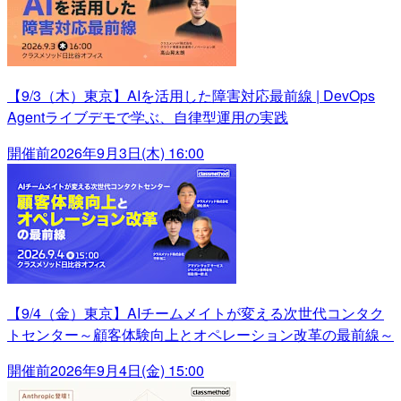
【9/3（木）東京】AIを活用した障害対応最前線 | DevOps
Agentライブデモで学ぶ、自律型運用の実践
開催前
2026年9月3日(木) 16:00
【9/4（金）東京】AIチームメイトが変える次世代コンタク
トセンター～顧客体験向上とオペレーション改革の最前線～
開催前
2026年9月4日(金) 15:00