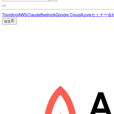
Trending
AWS
Claude
Bedrock
Google Cloud
Azure
セミナー
会
目次