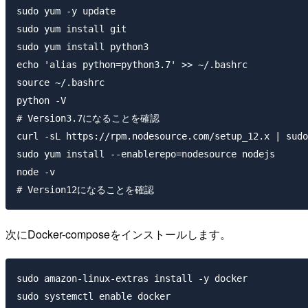
sudo yum -y update

sudo yum install git

sudo yum install python3

echo 'alias python=python3.7' >> ~/.bashrc

source ~/.bashrc

python -V　

# Version3.7になることを確認

curl -sL https://rpm.nodesource.com/setup_12.x | sudo
sudo yum install --enablerepo=nodesource nodejs

node -v　

次にDocker-composeをインストールします。
sudo amazon-linux-extras install -y docker

sudo systemctl enable docker
