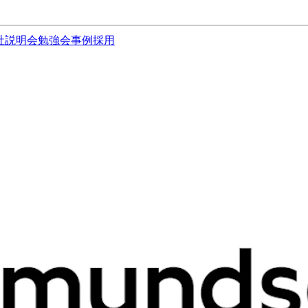
社説明会
勉強会
事例
採用