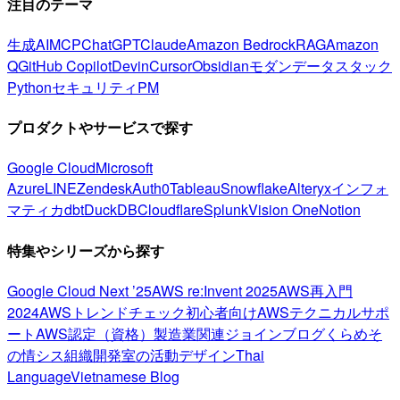
注目のテーマ
生成AI
MCP
ChatGPT
Claude
Amazon Bedrock
RAG
Amazon
Q
GitHub Copilot
Devin
Cursor
Obsidian
モダンデータスタック
Python
セキュリティ
PM
プロダクトやサービスで探す
Google Cloud
Microsoft
Azure
LINE
Zendesk
Auth0
Tableau
Snowflake
Alteryx
インフォ
マティカ
dbt
DuckDB
Cloudflare
Splunk
Vision One
Notion
特集やシリーズから探す
Google Cloud Next ’25
AWS re:Invent 2025
AWS再入門
2024
AWSトレンドチェック
初心者向け
AWSテクニカルサポ
ート
AWS認定（資格）
製造業関連
ジョインブログ
くらめそ
の情シス
組織開発室の活動
デザイン
Thai
Language
Vietnamese Blog