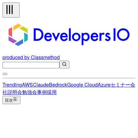
produced by Classmethod
Trending
AWS
Claude
Bedrock
Google Cloud
Azure
セミナー
会
社説明会
勉強会
事例
採用
目次