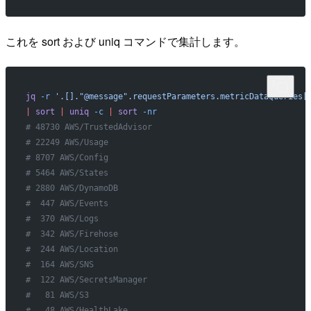
これを sort および uniq コマンドで集計します。
jq
 -r
 '.[]."@message".requestParameters.metricDataQueries[
|
 sort
 |
 uniq
 -c
 |
 sort
 -nr
# 48730 AWS/TrustedAdvisor
# 22249 AWS/Usage
# 8707 AWS/Config
# 5464 AWS/States
# 2880 AWS/DynamoDB
#  447 AWS/Events
#  370 AWS/Logs
#  342 AWS/Firehose
#  244 AWS/Location
#  164 AWS/SNS
#  122 AWS/SecretsManager
#   81 AWS/S3
#   48 AWS/HealthLake