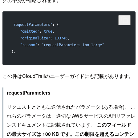
グの中身が省略されます。
"requestParameters"
: {
    "omitted"
: 
true
,
    "originalSize"
: 
133746
,
    "reason"
: 
"requestParameters too large"
},
この件はCloudTrailのユーザーガイドにも記載があります。
requestParameters
リクエストとともに送信されたパラメータ (ある場合)。 こ
れらのパラメータは、適切な AWS サービスのAPIリファレ
ンスドキュメントに記載されています。
このフィールド
の最大サイズは 100 KB です。この制限を超えるコンテン