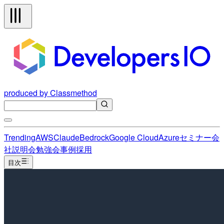
produced by Classmethod
Trending
AWS
Claude
Bedrock
Google Cloud
Azure
セミナー
会
社説明会
勉強会
事例
採用
目次