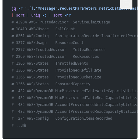
jq
 -r
 '.[]."@message".requestParameters.metricDataQueries[
|
 sort
 |
 uniq
 -c
 |
 sort
 -nr
# 43984 AWS/TrustedAdvisor  ServiceLimitUsage
# 18413 AWS/Usage   CallCount
# 8361 AWS/Config   ConfigurationRecorderInsufficientPermi
# 3377 AWS/Usage    ResourceCount
# 2377 AWS/TrustedAdvisor   YellowResources
# 2369 AWS/TrustedAdvisor   RedResources
# 1366 AWS/States   ThrottledEvents
# 1366 AWS/States   ProvisionedRefillRate
# 1366 AWS/States   ProvisionedBucketSize
# 1366 AWS/States   ConsumedCapacity
#  432 AWS/DynamoDB MaxProvisionedTableWriteCapacityUtiliz
#  432 AWS/DynamoDB MaxProvisionedTableReadCapacityUtiliza
#  432 AWS/DynamoDB AccountProvisionedWriteCapacityUtiliza
#  432 AWS/DynamoDB AccountProvisionedReadCapacityUtilizat
#  274 AWS/Config   ConfigurationItemsRecorded
# ...略