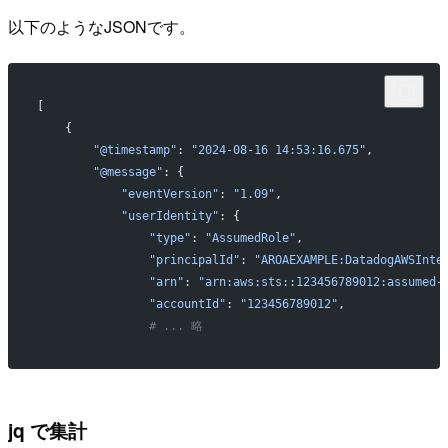
以下のようなJSONです。
[
    {
        "@timestamp"
: 
"2024-08-16 14:53:16.675"
,
        "@message"
: {
            "eventVersion"
: 
"1.09"
,
            "userIdentity"
: {
                "type"
: 
"AssumedRole"
,
                "principalId"
: 
"AROAEXAMPLE:DatadogAWSInte
                "arn"
: 
"arn:aws:sts::123456789012:assumed-
                "accountId"
: 
"123456789012"
,
                # ... 略
jq で集計