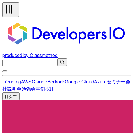
produced by Classmethod
Trending
AWS
Claude
Bedrock
Google Cloud
Azure
セミナー
会
社説明会
勉強会
事例
採用
目次