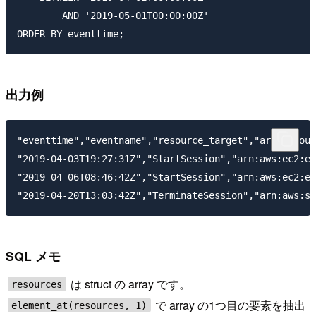
        AND '2019-05-01T00:00:00Z'

出力例
"eventtime","eventname","resource_target","arn","sour
"2019-04-03T19:27:31Z","StartSession","arn:aws:ec2:eu
"2019-04-06T08:46:42Z","StartSession","arn:aws:ec2:eu
SQL メモ
は struct の array です。
resources
で array の1つ目の要素を抽出
element_at(resources, 1)