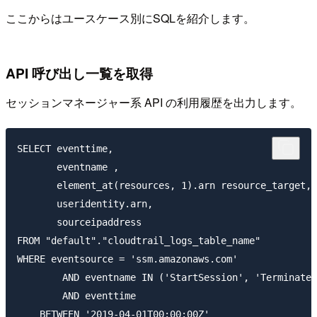
ここからはユースケース別にSQLを紹介します。
API 呼び出し一覧を取得
セッションマネージャー系 API の利用履歴を出力します。
SELECT eventtime,

       eventname ,

       element_at(resources, 1).arn resource_target,

       useridentity.arn,

       sourceipaddress

FROM "default"."cloudtrail_logs_table_name"

WHERE eventsource = 'ssm.amazonaws.com'

        AND eventname IN ('StartSession', 'TerminateS
        AND eventtime

    BETWEEN '2019-04-01T00:00:00Z'
