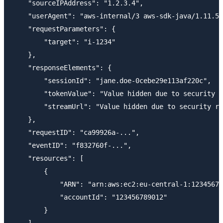
    "sourceIPAddress": "1.2.3.4",

    "userAgent": "aws-internal/3 aws-sdk-java/1.11.53
    "requestParameters": {

        "target": "i-1234"

    },

    "responseElements": {

        "sessionId": "jane.doe-0cebe29e113af220c",

        "tokenValue": "Value hidden due to security r
        "streamUrl": "Value hidden due to security re
    },

    "requestID": "ca99926a-...",

    "eventID": "f832760f-...",

    "resources": [

        {

            "ARN": "arn:aws:ec2:eu-central-1:12345678
            "accountId": "123456789012"

        }

    ],
