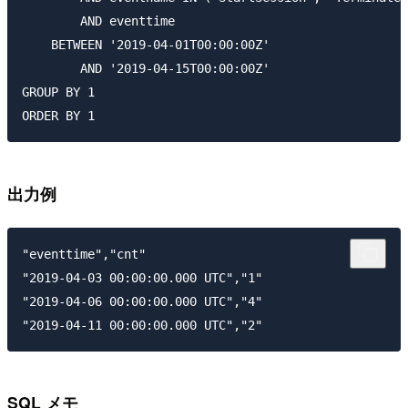
        AND eventtime

    BETWEEN '2019-04-01T00:00:00Z'

        AND '2019-04-15T00:00:00Z'

GROUP BY 1

出力例
"eventtime","cnt"

"2019-04-03 00:00:00.000 UTC","1"

"2019-04-06 00:00:00.000 UTC","4"

SQL メモ