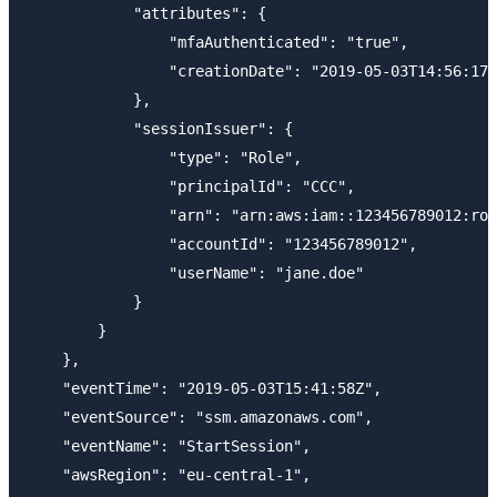
            "attributes": {

                "mfaAuthenticated": "true",

                "creationDate": "2019-05-03T14:56:17Z
            },

            "sessionIssuer": {

                "type": "Role",

                "principalId": "CCC",

                "arn": "arn:aws:iam::123456789012:rol
                "accountId": "123456789012",

                "userName": "jane.doe"

            }

        }

    },

    "eventTime": "2019-05-03T15:41:58Z",

    "eventSource": "ssm.amazonaws.com",

    "eventName": "StartSession",

    "awsRegion": "eu-central-1",
