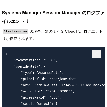
Systems Manager Session Manager のログファ
イルエントリ
の場合、次のような CloudTrail ログエント
StartSession
リが作成されます。
{

    "eventVersion": "1.05",

    "userIdentity": {

        "type": "AssumedRole",

        "principalId": "AAA:jane.doe",

        "arn": "arn:aws:sts::123456789012:assumed-rol
        "accountId": "123456789012",

        "accessKeyId": "BBB",

        "sessionContext": {
