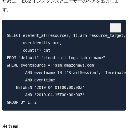
ために、 EC2 インスタンスとユーザーのペアを出力しま
す。
SELECT element_at(resources, 1).arn resource_target,

       useridentity.arn,

       count(*) cnt

FROM "default"."cloudtrail_logs_table_name"

WHERE eventsource = 'ssm.amazonaws.com'

        AND eventname IN ('StartSession', 'TerminateS
        AND eventtime

    BETWEEN '2019-04-01T00:00:00Z'

        AND '2019-04-15T00:00:00Z'

出力例