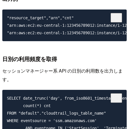
"resource_target","arn","cnt"

"arn:aws:ec2:eu-central-1:123456789012:instance/i-123
日別の利用頻度を取得
セッションマネージャー系 API の日別の利用数を出力しま
す。
SELECT date_trunc('day', from_iso8601_timestamp(event
       count(*) cnt

FROM "default"."cloudtrail_logs_table_name"

WHERE eventsource = 'ssm.amazonaws.com'

        AND eventname IN ('StartSession', 'TerminateS