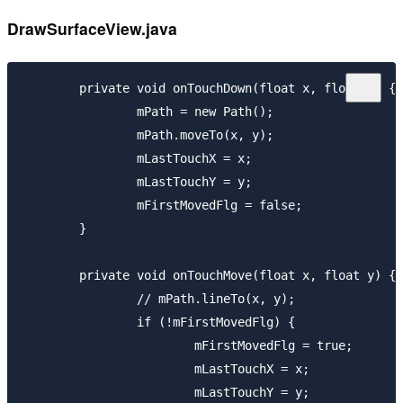
DrawSurfaceView.java
	private void onTouchDown(float x, float y) {

		mPath = new Path();

		mPath.moveTo(x, y);

		mLastTouchX = x;

		mLastTouchY = y;

		mFirstMovedFlg = false;

	}

	private void onTouchMove(float x, float y) {

		// mPath.lineTo(x, y);

		if (!mFirstMovedFlg) {

			mFirstMovedFlg = true;

			mLastTouchX = x;

			mLastTouchY = y;
