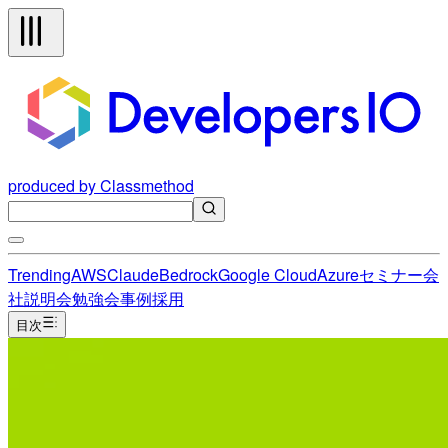
produced by Classmethod
Trending
AWS
Claude
Bedrock
Google Cloud
Azure
セミナー
会
社説明会
勉強会
事例
採用
目次