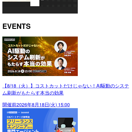
EVENTS
【8/18（火）】コストカットだけじゃない！AI駆動のシステ
ム刷新がもたらす本当の効果
開催前
2026年8月18日(火) 15:00