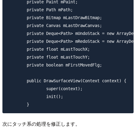
	private Paint mPaint;

	private Path mPath;

	private Bitmap mLastDrawBitmap;

	private Canvas mLastDrawCanvas;

	private Deque<Path> mUndoStack = new ArrayDeque<Path>();

	private Deque<Path> mRedoStack = new ArrayDeque<Path>();

	private float mLastTouchX;

	private float mLastTouchY;

	private boolean mFirstMovedFlg;

	public DrawSurfaceView(Context context) {

		super(context);

		init();

次にタッチ系の処理を修正します。