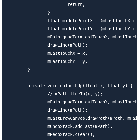
			return;

		}

		float middlePointX = (mLastTouchX + x) / 2;

		float middlePointY = (mLastTouchY + y) / 2;

		mPath.quadTo(mLastTouchX, mLastTouchY, middlePointX, middlePointY);

		drawLine(mPath);

		mLastTouchX = x;

		mLastTouchY = y;

	}

	private void onTouchUp(float x, float y) {

		// mPath.lineTo(x, y);

		mPath.quadTo(mLastTouchX, mLastTouchY, x, y);

		drawLine(mPath);

		mLastDrawCanvas.drawPath(mPath, mPaint);

		mUndoStack.addLast(mPath);

		mRedoStack.clear();
