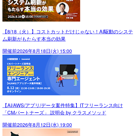
【8/18（火）】コストカットだけじゃない！AI駆動のシステ
ム刷新がもたらす本当の効果
開催前
2026年8月18日(火) 15:00
【AI/AWS/アプリ/データ案件特集】ITフリーランス向け
「CMパートナーズ」 説明会 by クラスメソッド
開催前
2026年8月12日(水) 19:00