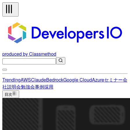
produced by Classmethod
Trending
AWS
Claude
Bedrock
Google Cloud
Azure
セミナー
会
社説明会
勉強会
事例
採用
目次