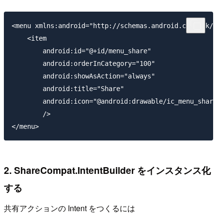
<menu xmlns:android="http://schemas.android.com/apk/r
    <item

        android:id="@+id/menu_share"

        android:orderInCategory="100"

        android:showAsAction="always"

        android:title="Share"

        android:icon="@android:drawable/ic_menu_share
        />

2. ShareCompat.IntentBuilder をインスタンス化
する
共有アクションの Intent をつくるには