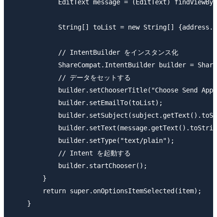
            EditText message = (EditText) findViewByI
            String[] toList = new String[] {address.g
            // IntentBuilder をインスタンス化

            ShareCompat.IntentBuilder builder = Share
            // データをセットする

            builder.setChooserTitle("Choose Send App"
            builder.setEmailTo(toList);

            builder.setSubject(subject.getText().toSt
            builder.setText(message.getText().toStrin
            builder.setType("text/plain");

            // Intent を起動する

            builder.startChooser();

        }

        return super.onOptionsItemSelected(item);

    }
