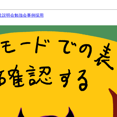
社説明会
勉強会
事例
採用