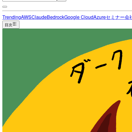
Trending
AWS
Claude
Bedrock
Google Cloud
Azure
セミナー
会
目次