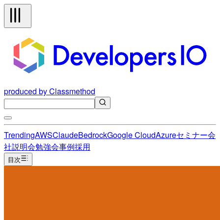
produced by Classmethod
Trending
AWS
Claude
Bedrock
Google Cloud
Azure
セミナー
会
社説明会
勉強会
事例
採用
目次