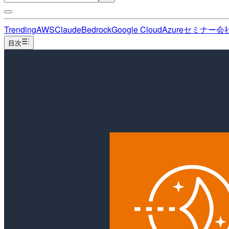
Trending
AWS
Claude
Bedrock
Google Cloud
Azure
セミナー
会
目次