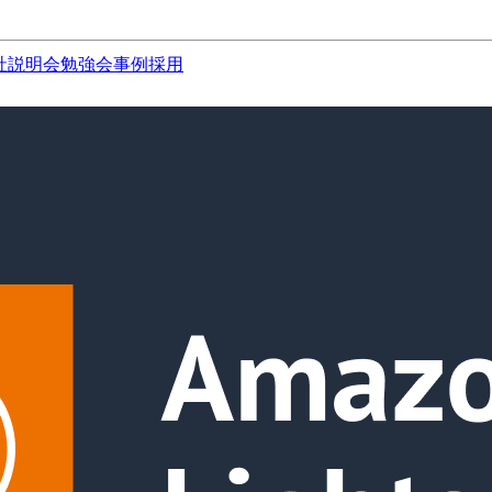
社説明会
勉強会
事例
採用