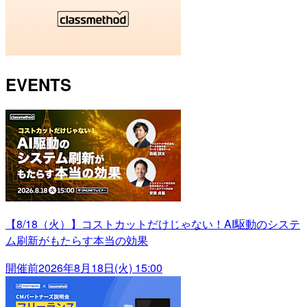
EVENTS
【8/18（火）】コストカットだけじゃない！AI駆動のシステ
ム刷新がもたらす本当の効果
開催前
2026年8月18日(火) 15:00