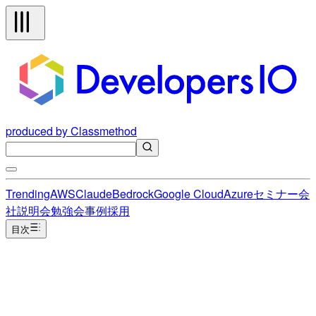
produced by Classmethod
Trending
AWS
Claude
Bedrock
Google Cloud
Azure
セミナー
会
社説明会
勉強会
事例
採用
目次