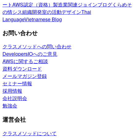
ート
AWS認定（資格）
製造業関連
ジョインブログ
くらめそ
の情シス
組織開発室の活動
デザイン
Thai
Language
Vietnamese Blog
お問い合わせ
クラスメソッドへの問い合わせ
DevelopersIOへのご意見
AWSに関するご相談
資料ダウンロード
メールマガジン登録
セミナー情報
採用情報
会社説明会
勉強会
運営会社
クラスメソッドについて