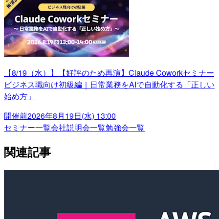
【8/19（水）】【好評のため再演】Claude Coworkセミナー
ビジネス職向け初級編｜日常業務をAIで自動化する「正しい
始め方」
開催前
2026年8月19日(水) 13:00
セミナー一覧
会社説明会一覧
勉強会一覧
関連記事