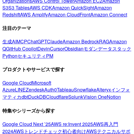
Organizations
AWS Control Tower
Amazon EC2
Amazon
S3
S3 Tables
AWS CDK
Amazon QuickSight
Amazon
Redshift
AWS Amplify
Amazon CloudFront
Amazon Connect
注目のテーマ
生成AI
MCP
ChatGPT
Claude
Amazon Bedrock
RAG
Amazon
Q
GitHub Copilot
Devin
Cursor
Obsidian
モダンデータスタック
Python
セキュリティ
PM
プロダクトやサービスで探す
Google Cloud
Microsoft
Azure
LINE
Zendesk
Auth0
Tableau
Snowflake
Alteryx
インフォ
マティカ
dbt
DuckDB
Cloudflare
Splunk
Vision One
Notion
特集やシリーズから探す
Google Cloud Next ’25
AWS re:Invent 2025
AWS再入門
2024
AWSトレンドチェック
初心者向け
AWSテクニカルサポ