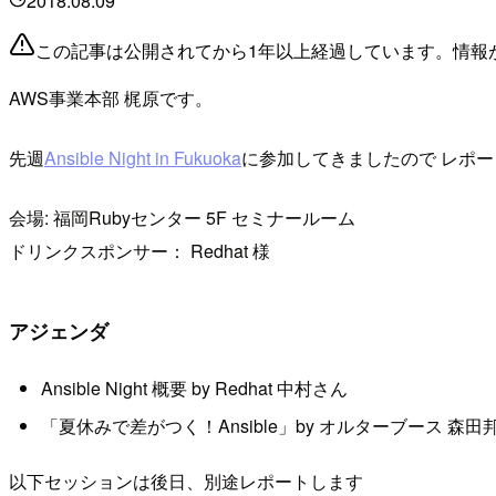
2018.08.09
この記事は公開されてから1年以上経過しています。情報
AWS事業本部 梶原です。
先週
Ansible Night in Fukuoka
に参加してきましたので レポ
会場: 福岡Rubyセンター 5F セミナールーム
ドリンクスポンサー： Redhat 様
アジェンダ
Ansible Night 概要 by Redhat 中村さん
「夏休みで差がつく！Ansible」by オルターブース 森田邦裕さん(
以下セッションは後日、別途レポートします