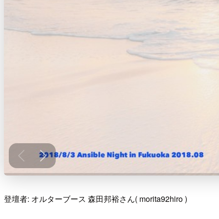
登壇者: オルターブース 森田邦裕さん( morita92hiro )