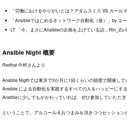
「労働におけるやりがいとは？アダムスミス VS カールマル
「Ansibleではじめるネットワーク自動化（仮）」by エーピ
LT 「今、まさにAnsibleの企画を上げている話」Rin_Zu-
Ansible Night 概要
Redhat 中村さんより
Ansbile Nigthでは東京で3か月に1回くらいの頻度で開催し
Ansible による自動化を実践するすべての人をハッピーに
Ansibleに少しでもかかわっていれば、ぜひ参加していた
ということで、アルコール＆おつまみを頂きつつセッション