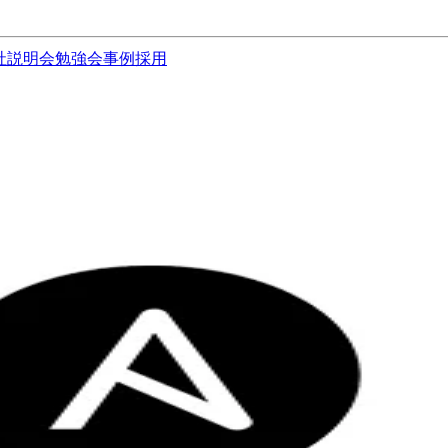
社説明会
勉強会
事例
採用