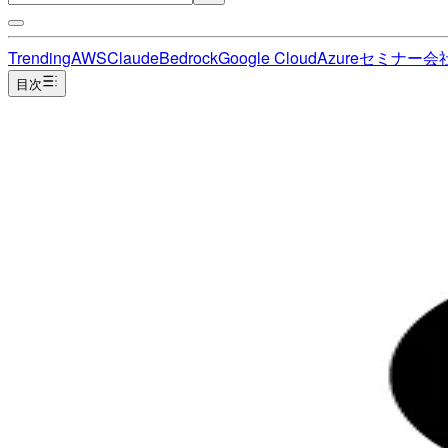
Trending
AWS
Claude
Bedrock
Google Cloud
Azure
セミナー
会
目次