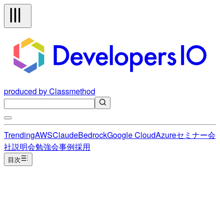
produced by Classmethod
Trending
AWS
Claude
Bedrock
Google Cloud
Azure
セミナー
会
社説明会
勉強会
事例
採用
目次