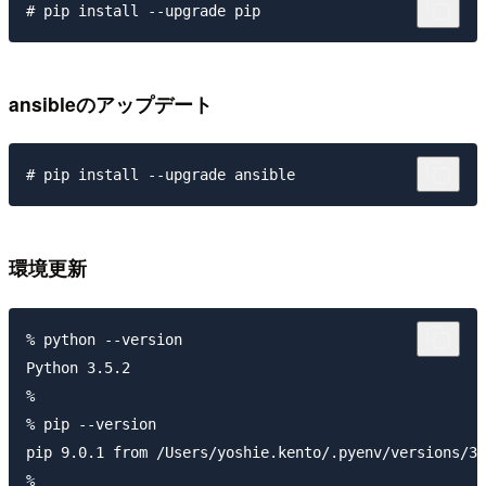
ansibleのアップデート
環境更新
% python --version

Python 3.5.2

%

% pip --version

pip 9.0.1 from /Users/yoshie.kento/.pyenv/versions/3.
%
