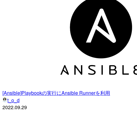
[Ansible]Playbookの実行にAnsible Runnerを利用
t_o_d
2022.09.29