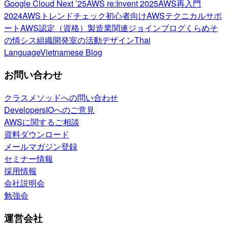
Google Cloud Next ’25
AWS re:Invent 2025
AWS再入門
2024
AWSトレンドチェック
初心者向け
AWSテクニカルサポ
ート
AWS認定（資格）
製造業関連
ジョインブログ
くらめそ
の情シス
組織開発室の活動
デザイン
Thai
Language
Vietnamese Blog
お問い合わせ
クラスメソッドへの問い合わせ
DevelopersIOへのご意見
AWSに関するご相談
資料ダウンロード
メールマガジン登録
セミナー情報
採用情報
会社説明会
勉強会
運営会社