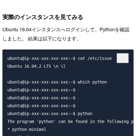
実際のインスタンスを見てみる
Ubuntu 16.04インスタンスへログインして、Pythonを確認
しました。 結果は以下になります。
ubuntu@ip-xxx-xxx-xxx-xxx:~$ cat /etc/issue

Ubuntu 16.04.2 LTS \n \l

ubuntu@ip-xxx-xxx-xxx-xxx:~$ which python

ubuntu@ip-xxx-xxx-xxx-xxx:~$

ubuntu@ip-xxx-xxx-xxx-xxx:~$

ubuntu@ip-xxx-xxx-xxx-xxx:~$

ubuntu@ip-xxx-xxx-xxx-xxx:~$ python

The program 'python' can be found in the following pa
* python-minimal
