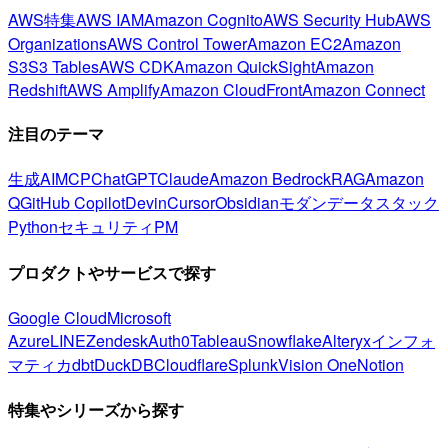
AWS特集
AWS IAM
Amazon Cognito
AWS Security Hub
AWS
Organizations
AWS Control Tower
Amazon EC2
Amazon
S3
S3 Tables
AWS CDK
Amazon QuickSight
Amazon
Redshift
AWS Amplify
Amazon CloudFront
Amazon Connect
注目のテーマ
生成AI
MCP
ChatGPT
Claude
Amazon Bedrock
RAG
Amazon
Q
GitHub Copilot
Devin
Cursor
Obsidian
モダンデータスタック
Python
セキュリティ
PM
プロダクトやサービスで探す
Google Cloud
Microsoft
Azure
LINE
Zendesk
Auth0
Tableau
Snowflake
Alteryx
インフォ
マティカ
dbt
DuckDB
Cloudflare
Splunk
Vision One
Notion
特集やシリーズから探す