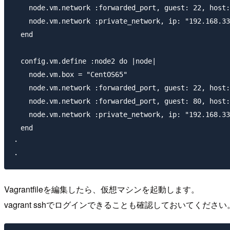
    node.vm.network :forwarded_port, guest: 22, host:
    node.vm.network :private_network, ip: "192.168.33
  end

  config.vm.define :node2 do |node|

    node.vm.box = "CentOS65"

    node.vm.network :forwarded_port, guest: 22, host:
    node.vm.network :forwarded_port, guest: 80, host:
    node.vm.network :private_network, ip: "192.168.33
  end

・

Vagrantfileを編集したら、仮想マシンを起動します。
vagrant sshでログインできることも確認しておいてください