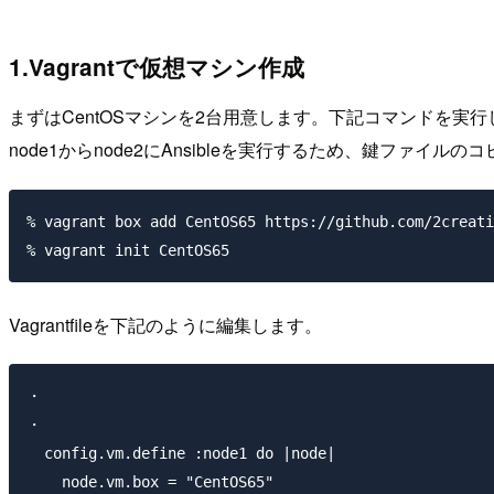
1.Vagrantで仮想マシン作成
まずはCentOSマシンを2台用意します。下記コマンドを実
node1からnode2にAnsibleを実行するため、鍵ファイル
% vagrant box add CentOS65 https://github.com/2creati
Vagrantfileを下記のように編集します。
・

・

  config.vm.define :node1 do |node|

    node.vm.box = "CentOS65"
