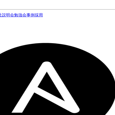
社説明会
勉強会
事例
採用