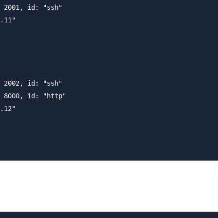
 2001, id: "ssh"

.11"

 2002, id: "ssh"

 8000, id: "http"

.12"

。