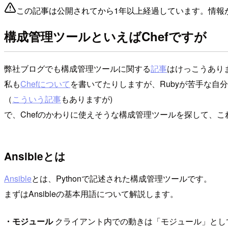
この記事は公開されてから1年以上経過しています。情報
構成管理ツールといえばChefですが
弊社ブログでも構成管理ツールに関する
記事
はけっこうありま
私も
Chefについて
を書いてたりしますが、Rubyが苦手な自
（
こういう記事
もありますが)
で、Chefのかわりに使えそうな構成管理ツールを探して、これ
Ansibleとは
Ansible
とは、Pythonで記述された構成管理ツールです。
まずはAnsibleの基本用語について解説します。
・モジュール
クライアント内での動きは「モジュール」とし