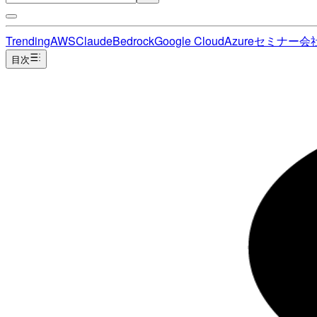
Trending
AWS
Claude
Bedrock
Google Cloud
Azure
セミナー
会
目次