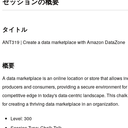
セッションの概要
タイトル
ANT319 | Create a data marketplace with Amazon DataZone
概要
A data marketplace is an online location or store that allows 
producers and consumers, providing a secure environment fo
competitive edge in today's data-centric landscape. This chal
for creating a thriving data marketplace in an organization.
Level: 300
Session Type: Chalk Talk