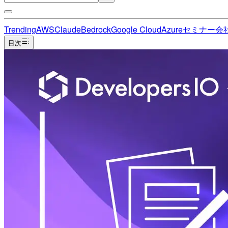
Trending
AWS
Claude
Bedrock
Google Cloud
Azure
セミナー
会
目次