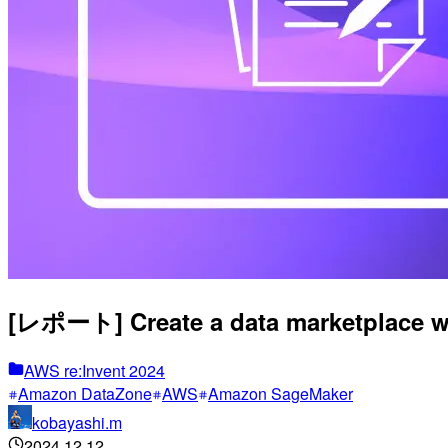
[レポート] Create a data marketplac
AWS re:Invent 2024
Amazon DataZone
AWS
Amazon SageMaker
kobayashi.m
2024.12.12