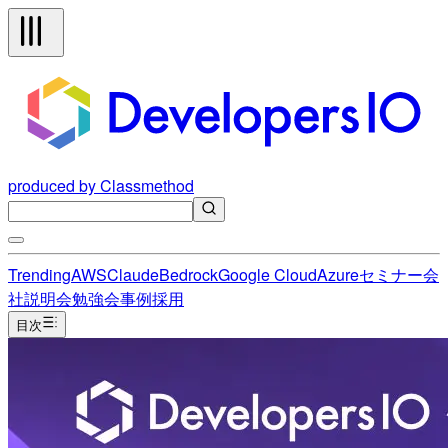
produced by Classmethod
Trending
AWS
Claude
Bedrock
Google Cloud
Azure
セミナー
会
社説明会
勉強会
事例
採用
目次