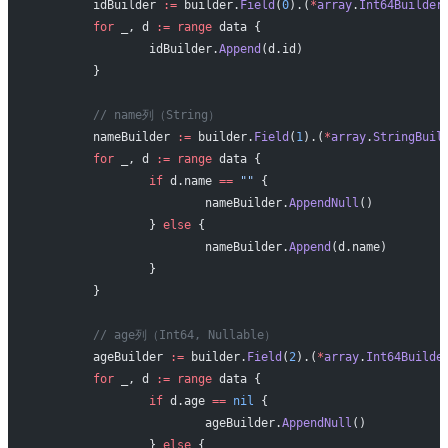
	idBuilder 
:=
 builder.
Field
(
0
).(
*
array
.
Int64Builder
	for
 _, d 
:=
 range
 data {
		idBuilder.
Append
(d.id)
	}
	// name列（String）
	nameBuilder 
:=
 builder.
Field
(
1
).(
*
array
.
StringBuil
	for
 _, d 
:=
 range
 data {
		if
 d.name 
==
 ""
 {
			nameBuilder.
AppendNull
()
		} 
else
 {
			nameBuilder.
Append
(d.name)
		}
	}
	// age列（Int64, Nullable）
	ageBuilder 
:=
 builder.
Field
(
2
).(
*
array
.
Int64Builde
	for
 _, d 
:=
 range
 data {
		if
 d.age 
==
 nil
 {
			ageBuilder.
AppendNull
()
		} 
else
 {