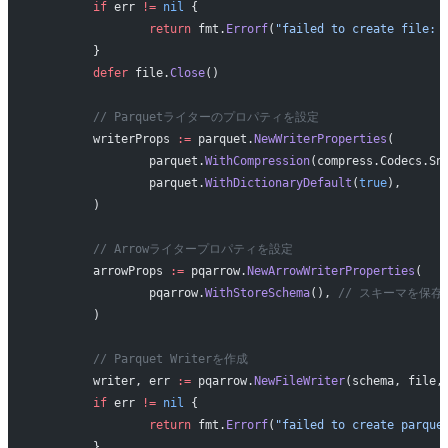
	if
 err 
!=
 nil
 {
		return
 fmt.
Errorf
(
"failed to create file: 
	}
	defer
 file.
Close
()
	// Parquetライターのプロパティを設定
	writerProps 
:=
 parquet.
NewWriterProperties
(
		parquet.
WithCompression
(compress.Codecs.Sn
		parquet.
WithDictionaryDefault
(
true
),      
	)
	// Arrowライタープロパティを設定
	arrowProps 
:=
 pqarrow.
NewArrowWriterProperties
(
		pqarrow.
WithStoreSchema
(), 
// スキーマを保存
	)
	// Parquet Writerを作成
	writer, err 
:=
 pqarrow.
NewFileWriter
(schema, file,
	if
 err 
!=
 nil
 {
		return
 fmt.
Errorf
(
"failed to create parque
	}