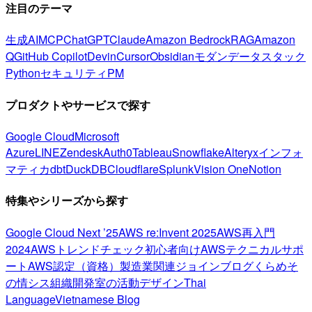
注目のテーマ
生成AI
MCP
ChatGPT
Claude
Amazon Bedrock
RAG
Amazon
Q
GitHub Copilot
Devin
Cursor
Obsidian
モダンデータスタック
Python
セキュリティ
PM
プロダクトやサービスで探す
Google Cloud
Microsoft
Azure
LINE
Zendesk
Auth0
Tableau
Snowflake
Alteryx
インフォ
マティカ
dbt
DuckDB
Cloudflare
Splunk
Vision One
Notion
特集やシリーズから探す
Google Cloud Next ’25
AWS re:Invent 2025
AWS再入門
2024
AWSトレンドチェック
初心者向け
AWSテクニカルサポ
ート
AWS認定（資格）
製造業関連
ジョインブログ
くらめそ
の情シス
組織開発室の活動
デザイン
Thai
Language
Vietnamese Blog