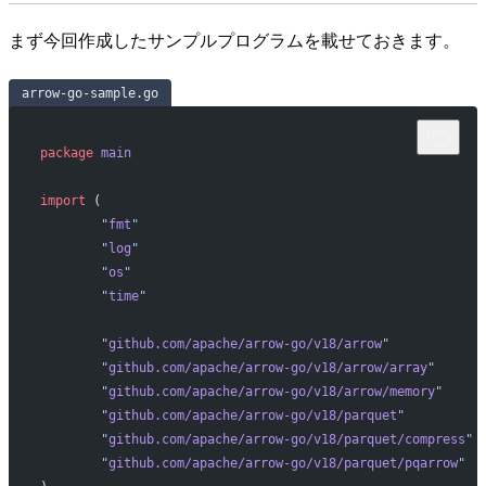
まず今回作成したサンプルプログラムを載せておきます。
arrow-go-sample.go
package
 main
import
 (
	"
fmt
"
	"
log
"
	"
os
"
	"
time
"
	"
github.com/apache/arrow-go/v18/arrow
"
	"
github.com/apache/arrow-go/v18/arrow/array
"
	"
github.com/apache/arrow-go/v18/arrow/memory
"
	"
github.com/apache/arrow-go/v18/parquet
"
	"
github.com/apache/arrow-go/v18/parquet/compress
"
	"
github.com/apache/arrow-go/v18/parquet/pqarrow
"