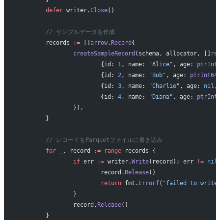
	defer
 writer.
Close
()
	// サンプルデータを作成
	records 
:=
 []
arrow
.
Record
{
		createSampleRecord
(schema, allocator, []
re
			{id: 
1
, name: 
"Alice"
, age: 
ptrInt
			{id: 
2
, name: 
"Bob"
, age: 
ptrInt64
			{id: 
3
, name: 
"Charlie"
, age: 
nil
,
			{id: 
4
, name: 
"Diana"
, age: 
ptrInt
		}),
	}
	// レコードをParquetファイルに書き込み
	for
 _, record 
:=
 range
 records {
		if
 err 
:=
 writer.
Write
(record); err 
!=
 nil
			record.
Release
()
			return
 fmt.
Errorf
(
"failed to write
		}
		record.
Release
()
	}