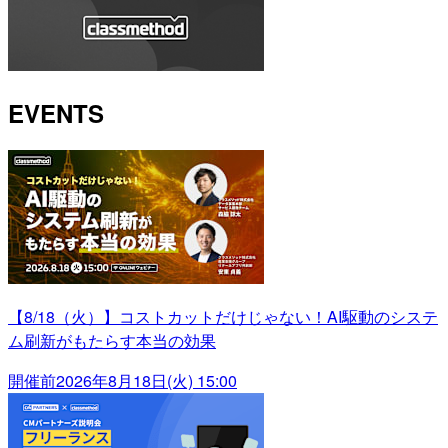
EVENTS
【8/18（火）】コストカットだけじゃない！AI駆動のシステ
ム刷新がもたらす本当の効果
開催前
2026年8月18日(火) 15:00