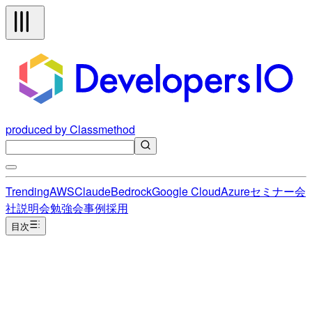
produced by Classmethod
Trending
AWS
Claude
Bedrock
Google Cloud
Azure
セミナー
会
社説明会
勉強会
事例
採用
目次