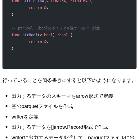
func
 ptrFloat64
(
v
 float64
) 
*float64
 {
	return
 &
v
}
// ptrBool はboolのポインタを返すヘルパー関数
func
 ptrBool
(
v
 bool
) 
*bool
 {
	return
 &
v
}
行っていることを箇条書きにすると以下のようになります。
出力するデータのスキーマをarrow形式で定義
空のparquetファイルを作成
writerを定義
出力するデータを[]arrow.Record形式で作成
writerに出力するデータを渡して、parquetファイルに出