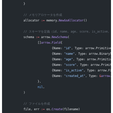
	}
	// メモリアロケータを作成
	allocator 
:=
 memory.
NewGoAllocator
()
	// スキーマを定義（id, name, age, score, is_active, c
	schema 
:=
 arrow.
NewSchema
(
		[]
arrow
.
Field
{
			{Name: 
"id"
, Type: arrow.Primitive
			{Name: 
"name"
, Type: arrow.BinaryT
			{Name: 
"age"
, Type: arrow.Primitiv
			{Name: 
"score"
, Type: arrow.Primit
			{Name: 
"is_active"
, Type: arrow.Fi
			{Name: 
"created_at"
, Type: 
&
arrow
.
		},
		nil
,
	)
	// ファイルを作成
	file, err 
:=
 os.
Create
(filename)