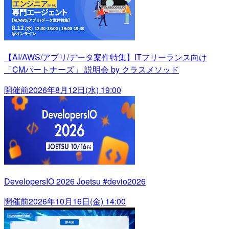
【AI/AWS/アプリ/データ案件特集】ITフリーランス向け
「CMパートナーズ」 説明会 by クラスメソッド
開催前
2026年8月12日(水) 19:00
DevelopersIO 2026 Joetsu #devio2026
開催前
2026年10月16日(金) 14:00