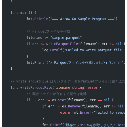
)
func
 main
() {
	fmt.
Println
(
"=== Arrow-Go Sample Program ==="
)
	// Parquetファイルを作成
	filename 
:=
 "sample.parquet"
	if
 err 
:=
 writeParquetFile
(filename); err 
!=
 nil
 {
		log.
Fatalf
(
"Failed to write parquet file: 
	}
	fmt.
Printf
(
"✓ Parquetファイルを作成しました: 
%s\n\n
"
,
}
// writeParquetFile はサンプルデータをParquetファイルに書き込む
func
 writeParquetFile
(
filename
 string
) 
error
 {
	// 既存ファイルが存在する場合は削除
	if
 _, err 
:=
 os.
Stat
(filename); err 
==
 nil
 {
		if
 err 
:=
 os.
Remove
(filename); err 
!=
 nil
 
			return
 fmt.
Errorf
(
"failed to remov
		}
		fmt.
Printf
(
"既存のファイルを削除しました: 
%s\n