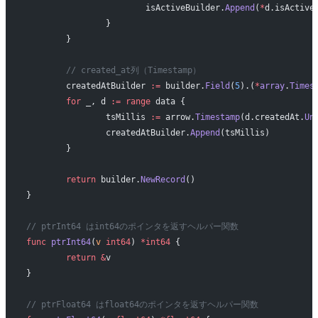
			isActiveBuilder.
Append
(
*
d.isActive
		}
	}
	// created_at列（Timestamp）
	createdAtBuilder 
:=
 builder.
Field
(
5
).(
*
array
.
Times
	for
 _, d 
:=
 range
 data {
		tsMillis 
:=
 arrow.
Timestamp
(d.createdAt.
Un
		createdAtBuilder.
Append
(tsMillis)
	}
	return
 builder.
NewRecord
()
}
// ptrInt64 はint64のポインタを返すヘルパー関数
func
 ptrInt64
(
v
 int64
) 
*int64
 {
	return
 &
v
}
// ptrFloat64 はfloat64のポインタを返すヘルパー関数