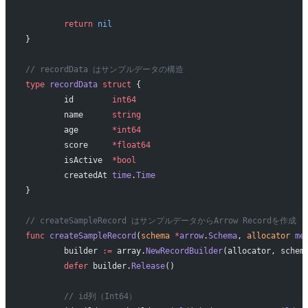
	return
 nil
}
// recordData はサンプルデータの構造
type
 recordData
 struct
 {
	id        
int64
	name      
string
	age       
*int64
	score     
*float64
	isActive  
*bool
	createdAt 
time
.
Time
}
// createSampleRecord はサンプルデータからArrow Recordを作成
func
 createSampleRecord
(
schema
 *
arrow
.
Schema
, 
allocator
 me
	builder 
:=
 array.
NewRecordBuilder
(allocator, schem
	defer
 builder.
Release
()
	// id列（Int64）