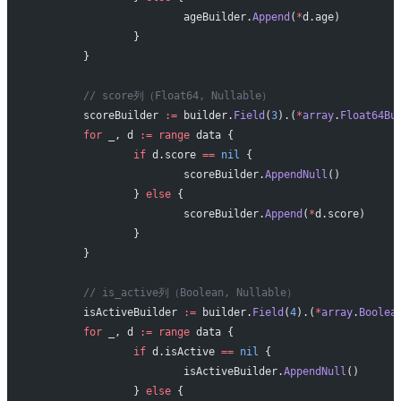
			ageBuilder.
Append
(
*
d.age)
		}
	}
	// score列（Float64, Nullable）
	scoreBuilder 
:=
 builder.
Field
(
3
).(
*
array
.
Float64Bu
	for
 _, d 
:=
 range
 data {
		if
 d.score 
==
 nil
 {
			scoreBuilder.
AppendNull
()
		} 
else
 {
			scoreBuilder.
Append
(
*
d.score)
		}
	}
	// is_active列（Boolean, Nullable）
	isActiveBuilder 
:=
 builder.
Field
(
4
).(
*
array
.
Boolea
	for
 _, d 
:=
 range
 data {
		if
 d.isActive 
==
 nil
 {
			isActiveBuilder.
AppendNull
()
		} 
else
 {