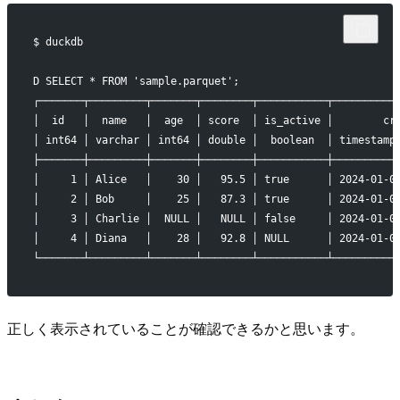
$ duckdb
D SELECT * FROM 'sample.parquet';
┌───────┬─────────┬───────┬────────┬───────────┬──────────
│  id   │  name   │  age  │ score  │ is_active │        cr
│ int64 │ varchar │ int64 │ double │  boolean  │ timestamp
├───────┼─────────┼───────┼────────┼───────────┼──────────
│     1 │ Alice   │    30 │   95.5 │ true      │ 2024-01-0
│     2 │ Bob     │    25 │   87.3 │ true      │ 2024-01-0
│     3 │ Charlie │  NULL │   NULL │ false     │ 2024-01-0
│     4 │ Diana   │    28 │   92.8 │ NULL      │ 2024-01-0
└───────┴─────────┴───────┴────────┴───────────┴──────────
正しく表示されていることが確認できるかと思います。