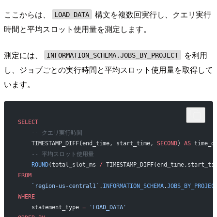
ここからは、
構文を複数回実行し、クエリ実行
LOAD DATA
時間と平均スロット使用量を測定します。
測定には、
を利用
INFORMATION_SCHEMA.JOBS_BY_PROJECT
し、ジョブごとの実行時間と平均スロット使用量を取得して
います。
SELECT
    -- クエリ実行時間
    TIMESTAMP_DIFF(end_time, start_time, 
SECOND
) 
AS
 time_d
    -- 平均スロット使用量
    ROUND
(total_slot_ms 
/
 TIMESTAMP_DIFF(end_time,start_ti
FROM
    `region-us-central1`
.
INFORMATION_SCHEMA
.
JOBS_BY_PROJEC
WHERE
    statement_type 
=
 'LOAD_DATA'