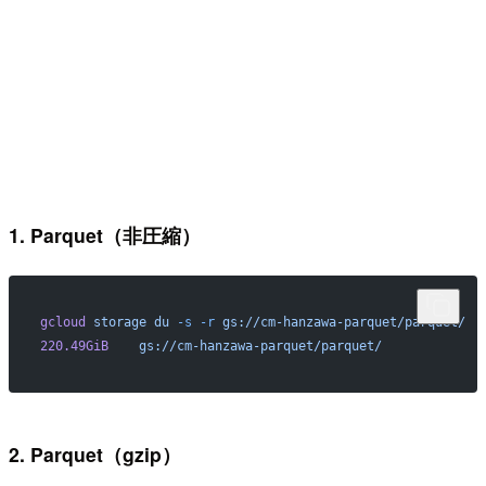
1. Parquet（非圧縮）
gcloud
 storage
 du
 -s
 -r
 gs://cm-hanzawa-parquet/parquet/
220.49GiB
    gs://cm-hanzawa-parquet/parquet/
2. Parquet（gzip）