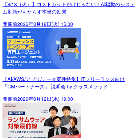
【8/18（火）】コストカットだけじゃない！AI駆動のシステ
ム刷新がもたらす本当の効果
開催前
2026年8月18日(火) 15:00
【AI/AWS/アプリ/データ案件特集】ITフリーランス向け
「CMパートナーズ」 説明会 by クラスメソッド
開催前
2026年8月12日(水) 19:00