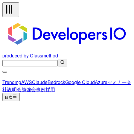
produced by Classmethod
Trending
AWS
Claude
Bedrock
Google Cloud
Azure
セミナー
会
社説明会
勉強会
事例
採用
目次