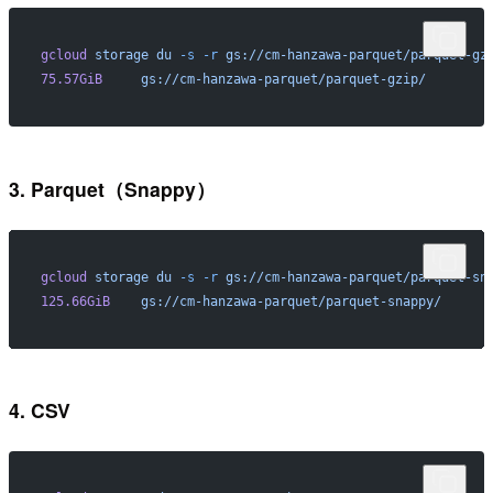
gcloud
 storage
 du
 -s
 -r
 gs://cm-hanzawa-parquet/parquet-gz
75.57GiB
     gs://cm-hanzawa-parquet/parquet-gzip/
3. Parquet（Snappy）
gcloud
 storage
 du
 -s
 -r
 gs://cm-hanzawa-parquet/parquet-sn
125.66GiB
    gs://cm-hanzawa-parquet/parquet-snappy/
4. CSV