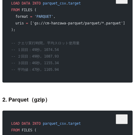
LOAD
 DATA
 INTO
 parquet_csv
.
target
FROM
 FILES (
  format 
=
 'PARQUET'
,
  uris 
=
 ['gs://cm-hanzawa-parquet/parquet/*.parquet']
);
-- クエリ実行時間, 平均スロット使用量
-- １回目：49秒, 1074.54
-- ２回目：49秒, 1087.93
-- ３回目：46秒, 1155.34
-- 平均値：47秒, 1105.94
2. Parquet（gzip）
LOAD
 DATA
 INTO
 parquet_csv
.
target
FROM
 FILES (