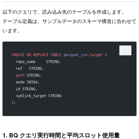
以下のクエリで、読み込み先のテーブルを作成します。
テーブル定義は、サンプルデータのスキーマ構造に合わせて
います。
CREATE OR REPLACE
 TABLE
 parquet_csv
.
target
 (
  repo_name	STRING,
  ref	STRING,
  path
 STRING,
  mode INT64,
  id STRING,
  symlink_target STRING	
);
1. BQ クエリ実行時間と平均スロット使用量