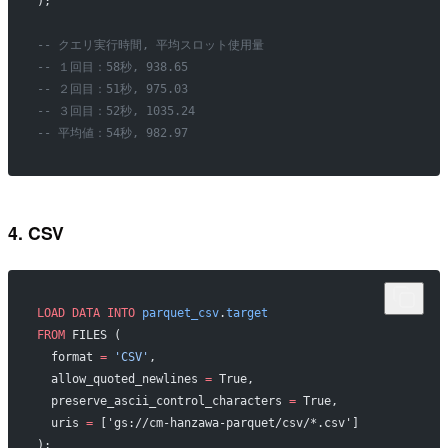
);
-- クエリ実行時間, 平均スロット使用量
-- １回目：58秒, 938.65
-- ２回目：51秒, 975.03
-- ３回目：52秒, 1035.24
-- 平均値：54秒, 982.97
4. CSV
LOAD
 DATA
 INTO
 parquet_csv
.
target
FROM
 FILES (
  format 
=
 'CSV'
,
  allow_quoted_newlines	
=
 True,
  preserve_ascii_control_characters 
=
 True,
  uris 
=
 ['gs://cm-hanzawa-parquet/csv/*.csv']
);