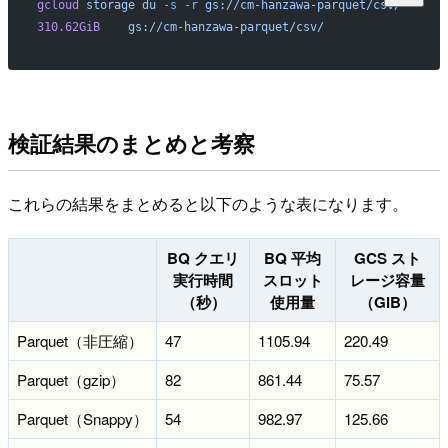
gcloud
 storage
 du
 -s
 -r
 gs://cm-hanzawa-parquet/csv/
310.62GiB
    gs://cm-hanzawa-parquet/csv/
検証結果のまとめと考察
これらの結果をまとめると以下のような表になります。
BQ クエリ
BQ 平均
GCS スト
実行時間
スロット
レージ容量
（秒）
使用量
（GiB）
Parquet（非圧縮）
47
1105.94
220.49
Parquet（gzip）
82
861.44
75.57
Parquet（Snappy）
54
982.97
125.66