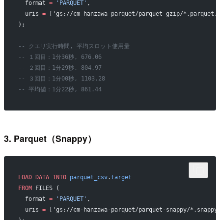
  format 
=
 'PARQUET'
,
  uris 
=
 ['gs://cm-hanzawa-parquet/parquet-gzip/*.parquet.
);
-- クエリ実行時間, 平均スロット使用量
-- １回目：1分36秒, 676.06
-- ２回目：1分29秒, 804.97
-- ３回目：1分00秒, 1103.28
-- 平均値：1分22秒, 861.44
3. Parquet（Snappy）
LOAD
 DATA
 INTO
 parquet_csv
.
target
FROM
 FILES (
  format 
=
 'PARQUET'
,
  uris 
=
 ['gs://cm-hanzawa-parquet/parquet-snappy/*.snappy