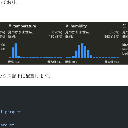
っており、
ックス配下に配置します。
al.parquet
parquet