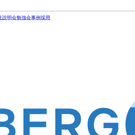
社説明会
勉強会
事例
採用