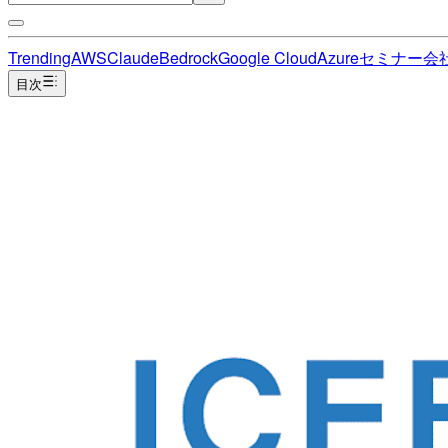
Trending
AWS
Claude
Bedrock
Google Cloud
Azure
セミナー
会
目次