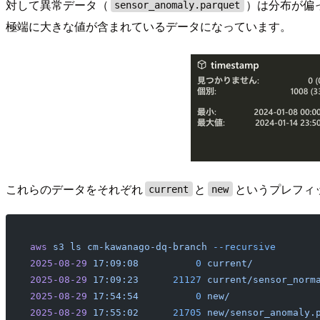
対して異常データ（
）は分布が偏
sensor_anomaly.parquet
極端に大きな値が含まれているデータになっています。
これらのデータをそれぞれ
と
というプレフィ
current
new
aws
 s3
 ls
 cm-kawanago-dq-branch
 --recursive
2025-08-29
 17:09:08
          0
 current/
2025-08-29
 17:09:23
      21127
 current/sensor_norm
2025-08-29
 17:54:54
          0
 new/
2025-08-29
 17:55:02
      21705
 new/sensor_anomaly.