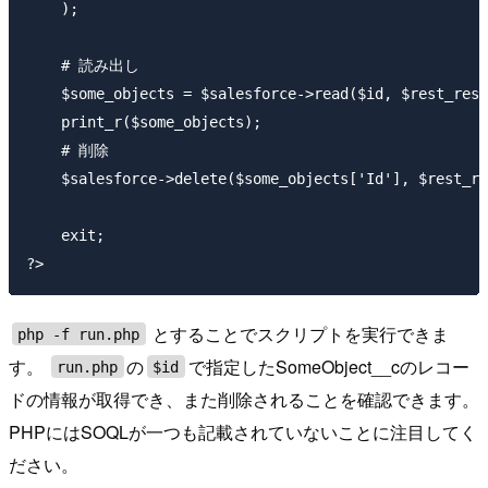
    );

    # 読み出し

    $some_objects = $salesforce->read($id, $rest_reso
    print_r($some_objects);

    # 削除

    $salesforce->delete($some_objects['Id'], $rest_re
    exit;

とすることでスクリプトを実行できま
php -f run.php
す。
の
で指定したSomeObject__cのレコー
run.php
$id
ドの情報が取得でき、また削除されることを確認できます。
PHPにはSOQLが一つも記載されていないことに注目してく
ださい。