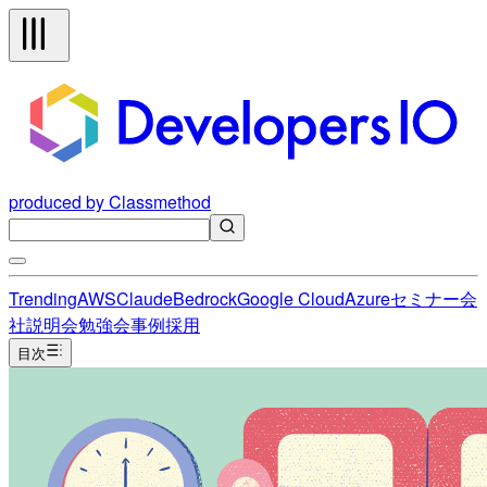
produced by Classmethod
Trending
AWS
Claude
Bedrock
Google Cloud
Azure
セミナー
会
社説明会
勉強会
事例
採用
目次