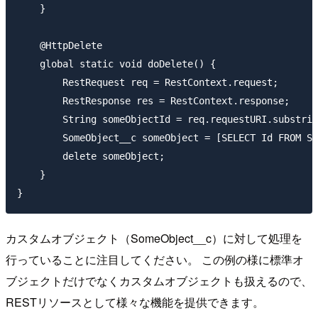
    }

    @HttpDelete

    global static void doDelete() {

        RestRequest req = RestContext.request;

        RestResponse res = RestContext.response;

        String someObjectId = req.requestURI.substrin
        SomeObject__c someObject = [SELECT Id FROM So
        delete someObject;

    }

カスタムオブジェクト（SomeObject__c）に対して処理を
行っていることに注目してください。 この例の様に標準オ
ブジェクトだけでなくカスタムオブジェクトも扱えるので、
RESTリソースとして様々な機能を提供できます。