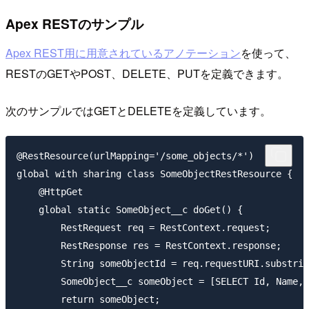
Apex RESTのサンプル
Apex REST用に用意されているアノテーション
を使って、
RESTのGETやPOST、DELETE、PUTを定義できます。
次のサンプルではGETとDELETEを定義しています。
@RestResource(urlMapping='/some_objects/*')

global with sharing class SomeObjectRestResource {

    @HttpGet

    global static SomeObject__c doGet() {

        RestRequest req = RestContext.request;

        RestResponse res = RestContext.response;

        String someObjectId = req.requestURI.substrin
        SomeObject__c someObject = [SELECT Id, Name, 
        return someObject;
