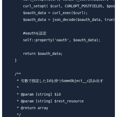
        curl_setopt( $curl, CURLOPT_POSTFIELDS, $post
        $oauth_data = curl_exec($curl);

        $oauth_data = json_decode($oauth_data, true);

        #oauthを設定

        self::property('oauth', $oauth_data);

        return $oauth_data;

    }

    /**

     * 引数で指定したIdを持つSomeObject__c読み出す

     *

     * @param [string] $id

     * @param [string] $rest_resource

     * @return array

     */
