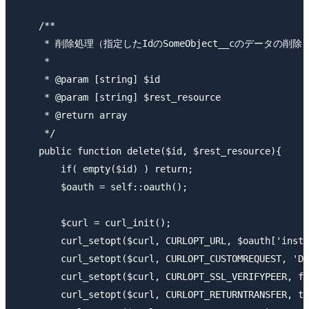
    /**

     * 削除処理（指定したIdのSomeObject__cのデータの削除）
     *

     * @param [string] $id

     * @param [string] $rest_resource

     * @return array

     */

    public function delete($id, $rest_resource){

        if( empty($id) ) return;

        $oauth = self::oauth();

        $curl = curl_init();

        curl_setopt($curl, CURLOPT_URL, $oauth['insta
        curl_setopt($curl, CURLOPT_CUSTOMREQUEST, 'DE
        curl_setopt($curl, CURLOPT_SSL_VERIFYPEER, fa
        curl_setopt($curl, CURLOPT_RETURNTRANSFER, tr