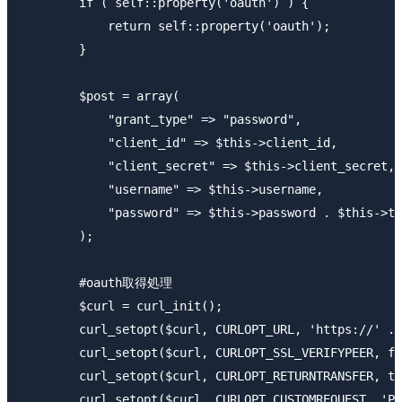
        if ( self::property('oauth') ) {

            return self::property('oauth');

        }

        $post = array(

            "grant_type" => "password",

            "client_id" => $this->client_id,

            "client_secret" => $this->client_secret,

            "username" => $this->username,

            "password" => $this->password . $this->to
        );

        #oauth取得処理

        $curl = curl_init();

        curl_setopt($curl, CURLOPT_URL, 'https://' . 
        curl_setopt($curl, CURLOPT_SSL_VERIFYPEER, fa
        curl_setopt($curl, CURLOPT_RETURNTRANSFER, tr
        curl_setopt($curl, CURLOPT_CUSTOMREQUEST, 'PO