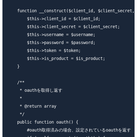
    function __construct($client_id, $client_secret, 
        $this->client_id = $client_id;

        $this->client_secret = $client_secret;

        $this->username = $username;

        $this->password = $password;

        $this->token = $token;

        $this->is_product = $is_product;

    }

    /**

     * oauthを取得し返す

     *

     * @return array

     */

    public function oauth() {

        #oauth取得済みの場合、設定されているoauthを返す
