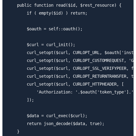
    public function read($id, $rest_resource) {

        if ( empty($id) ) return;

        $oauth = self::oauth();

        $curl = curl_init();

        curl_setopt($curl, CURLOPT_URL, $oauth['insta
        curl_setopt($curl, CURLOPT_CUSTOMREQUEST, 'GE
        curl_setopt($curl, CURLOPT_SSL_VERIFYPEER, fa
        curl_setopt($curl, CURLOPT_RETURNTRANSFER, tr
        curl_setopt($curl, CURLOPT_HTTPHEADER, [

            'Authorization: '.$oauth['token_type'].' 
        ]);

        $data = curl_exec($curl);

        return json_decode($data, true);

    }
