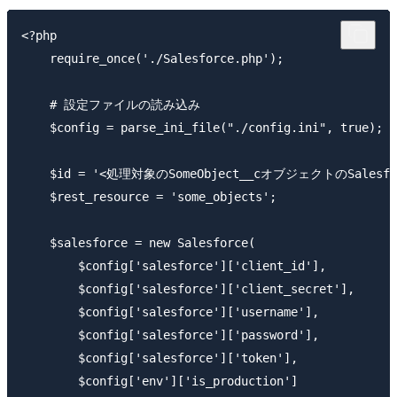
<?php

    require_once('./Salesforce.php');

    # 設定ファイルの読み込み

    $config = parse_ini_file("./config.ini", true);

    $id = '<処理対象のSomeObject__cオブジェクトのSalesforc
    $rest_resource = 'some_objects';

    $salesforce = new Salesforce(

        $config['salesforce']['client_id'],

        $config['salesforce']['client_secret'],

        $config['salesforce']['username'],

        $config['salesforce']['password'],

        $config['salesforce']['token'],

        $config['env']['is_production']
