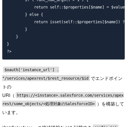
            return self::$properties[$name] = $value;

        } else {

            return isset(self::$properties[$name]) ? 
        }

    }

}

$oauth['instance_url'] .
でエンドポイン
"/services/apexrest/$rest_resource/$id
トの
URI（
https://<instance>.salesforce.com/services/apex
）を構築して
rest/some_objects/<処理対象のSalesforceID>
います。