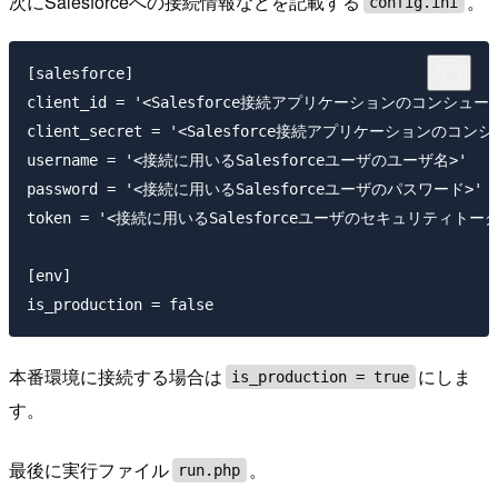
次にSalesforceへの接続情報などを記載する
。
config.ini
[salesforce]

client_id = '<Salesforce接続アプリケーションのコンシューマ
client_secret = '<Salesforce接続アプリケーションのコン
username = '<接続に用いるSalesforceユーザのユーザ名>'

password = '<接続に用いるSalesforceユーザのパスワード>'

token = '<接続に用いるSalesforceユーザのセキュリティトーク
[env]

本番環境に接続する場合は
にしま
is_production = true
す。
最後に実行ファイル
。
run.php