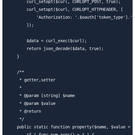
        curl_setopt($curl, CURLOPT_POST, true);

        curl_setopt($curl, CURLOPT_HTTPHEADER, [

            'Authorization: '.$oauth['token_type'].' 
        ]);

        $data = curl_exec($curl);

        return json_decode($data, true);

    }

    /**

     * getter,setter

     *

     * @param [string] $name

     * @param $value

     * @return

     */

    public static function property($name, $value = n
        if ( func_num_args() > 1 ) {
