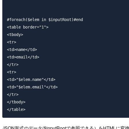
#foreach($elem in $inputRoot)#end

<table border="1">

<tbody>

<tr>

<td>name</td>

<td>email</td>

</tr>

<tr>

<td>"$elem.name"</td>

<td>"$elem.email"</td>

</tr>

</tbody>

JSON形式のデータ($inputRootで参照できる）をHTML