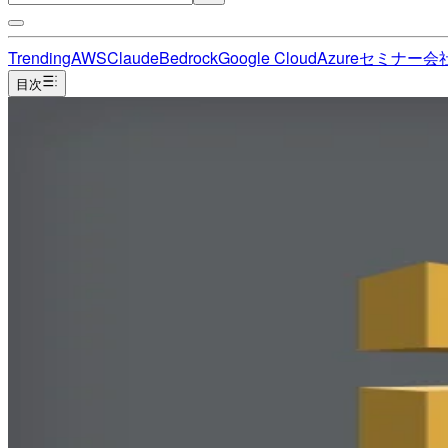
Trending
AWS
Claude
Bedrock
Google Cloud
Azure
セミナー
会
目次