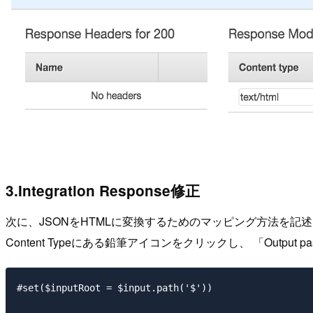
3.Integration Response修正
次に、JSONをHTMLに変換するためのマッピング方法を記述します。 Me
Content Typeにある鉛筆アイコンをクリックし、 「Outpu
#set($inputRoot = $input.path('$'))
