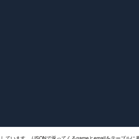
に変換しています。 (JSONで返ってくるnameとemailをテ