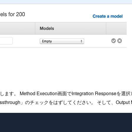
thod Execution画面でIntegration Responseを選
t passthrough」のチェックをはずしてください。 そして、Out