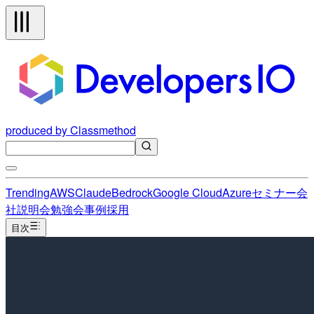
produced by Classmethod
Trending
AWS
Claude
Bedrock
Google Cloud
Azure
セミナー
会
社説明会
勉強会
事例
採用
目次