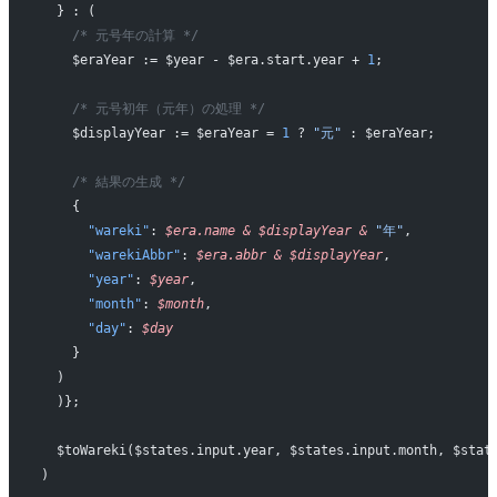
  } : (
    /* 元号年の計算 */
    $eraYear := $year - $era.start.year + 
1
;
    /* 元号初年（元年）の処理 */
    $displayYear := $eraYear = 
1
 ? 
"元"
 : $eraYear;
    /* 結果の生成 */
    {
      "wareki"
: 
$era.name
 &
 $displayYear
 &
 "年"
,
      "warekiAbbr"
: 
$era.abbr
 &
 $displayYear
,
      "year"
: 
$year
,
      "month"
: 
$month
,
      "day"
: 
$day
    }
  )
  )};
  $toWareki($states.input.year, $states.input.month, $stat
)