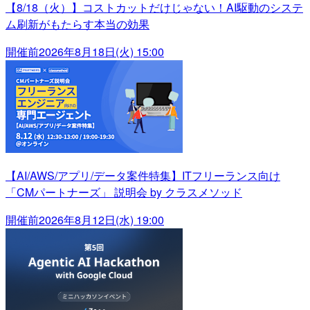
【8/18（火）】コストカットだけじゃない！AI駆動のシステ
ム刷新がもたらす本当の効果
開催前
2026年8月18日(火) 15:00
【AI/AWS/アプリ/データ案件特集】ITフリーランス向け
「CMパートナーズ」 説明会 by クラスメソッド
開催前
2026年8月12日(水) 19:00