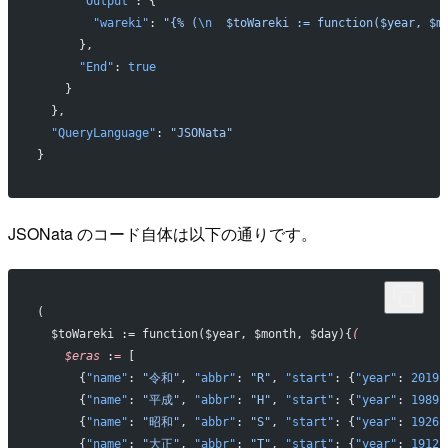
      "Output"
: {
        "wareki"
: 
"{% (
\n
  $toWareki := function($year, $m
      },
      "End"
: 
true
    }
  },
  "QueryLanguage"
: 
"JSONata"
}
JSONata のコード自体は以下の通りです。
(
  $toWareki := function($year, $month, $day){
(
    $eras
 :
=
 [
      {
"name"
: 
"令和"
, 
"abbr"
: 
"R"
, 
"start"
: {
"year"
: 
2019
,
      {
"name"
: 
"平成"
, 
"abbr"
: 
"H"
, 
"start"
: {
"year"
: 
1989
,
      {
"name"
: 
"昭和"
, 
"abbr"
: 
"S"
, 
"start"
: {
"year"
: 
1926
,
      {
"name"
: 
"大正"
, 
"abbr"
: 
"T"
, 
"start"
: {
"year"
: 
1912
,