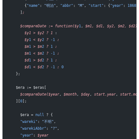
      {
"name"
: 
"明治"
, 
"abbr"
: 
"M"
, 
"start"
: {
"year"
: 
1868
,
    ]
;
    $compareDate
 :=
 function($y
1
, 
$m1,
 $d1,
 $y2,
 $m2,
 $d2)
      $y1
 >
 $y2
 ?
 1
 : 
      $y
1
 <
 $y
2
 ?
 -1
 :
      $m
1
 >
 $m
2
 ?
 1
 :
      $m
1
 <
 $m
2
 ?
 -1
 :
      $d
1
 >
 $d
2
 ?
 1
 :
      $d
1
 <
 $d
2
 ?
 -1
 :
 0
  };
  $era := $eras[
    $compareDate($year
, 
$month
, 
$day
, 
start.year
, 
start.mo
  ][
0
];
    $era = 
null
 ? {
    "wareki"
: 
"不明"
,
    "warekiAbbr"
: 
"?"
,
    "year"
: 
$year