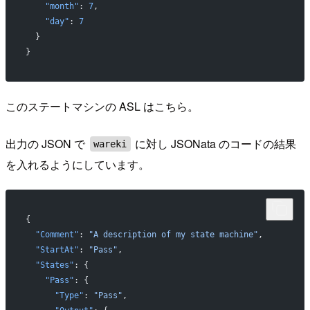
    "month"
: 
7
,
    "day"
: 
7
  }
}
このステートマシンの ASL はこちら。
出力の JSON で
に対し JSONata のコードの結果
wareki
を入れるようにしています。
{
  "Comment"
: 
"A description of my state machine"
,
  "StartAt"
: 
"Pass"
,
  "States"
: {
    "Pass"
: {
      "Type"
: 
"Pass"
,