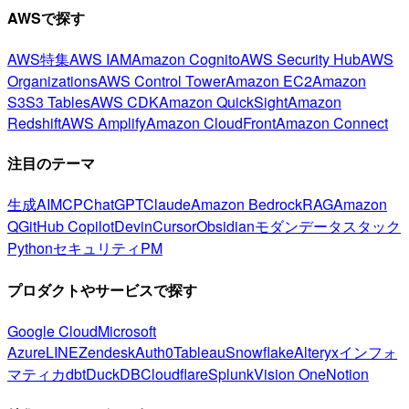
AWSで探す
AWS特集
AWS IAM
Amazon Cognito
AWS Security Hub
AWS
Organizations
AWS Control Tower
Amazon EC2
Amazon
S3
S3 Tables
AWS CDK
Amazon QuickSight
Amazon
Redshift
AWS Amplify
Amazon CloudFront
Amazon Connect
注目のテーマ
生成AI
MCP
ChatGPT
Claude
Amazon Bedrock
RAG
Amazon
Q
GitHub Copilot
Devin
Cursor
Obsidian
モダンデータスタック
Python
セキュリティ
PM
プロダクトやサービスで探す
Google Cloud
Microsoft
Azure
LINE
Zendesk
Auth0
Tableau
Snowflake
Alteryx
インフォ
マティカ
dbt
DuckDB
Cloudflare
Splunk
Vision One
Notion