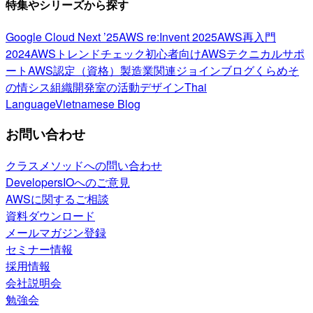
特集やシリーズから探す
Google Cloud Next ’25
AWS re:Invent 2025
AWS再入門
2024
AWSトレンドチェック
初心者向け
AWSテクニカルサポ
ート
AWS認定（資格）
製造業関連
ジョインブログ
くらめそ
の情シス
組織開発室の活動
デザイン
Thai
Language
Vietnamese Blog
お問い合わせ
クラスメソッドへの問い合わせ
DevelopersIOへのご意見
AWSに関するご相談
資料ダウンロード
メールマガジン登録
セミナー情報
採用情報
会社説明会
勉強会