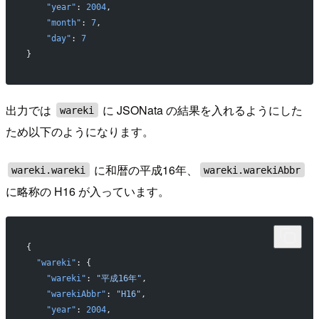
    "year"
: 
2004
,
    "month"
: 
7
,
    "day"
: 
7
}
出力では
に JSONata の結果を入れるようにした
wareki
ため以下のようになります。
に和暦の平成16年、
wareki.wareki
wareki.warekiAbbr
に略称の H16 が入っています。
{
  "wareki"
: {
    "wareki"
: 
"平成16年"
,
    "warekiAbbr"
: 
"H16"
,
    "year"
: 
2004
,