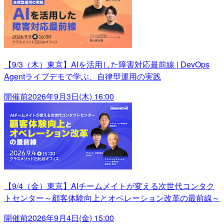
【9/3（木）東京】AIを活用した障害対応最前線 | DevOps
Agentライブデモで学ぶ、自律型運用の実践
開催前
2026年9月3日(木) 16:00
【9/4（金）東京】AIチームメイトが変える次世代コンタク
トセンター～顧客体験向上とオペレーション改革の最前線～
開催前
2026年9月4日(金) 15:00