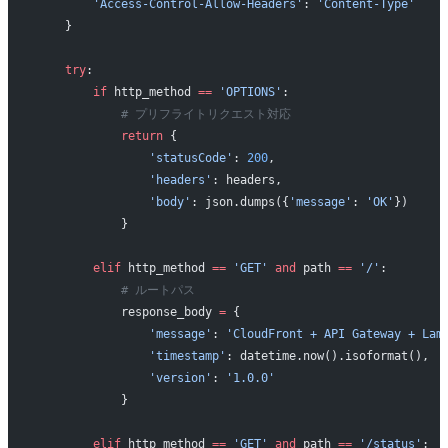
        'Access-Control-Allow-Headers'
: 
'Content-Type'
    }
    try
:
        if
 http_method 
==
 'OPTIONS'
:
            # プリフライトリクエスト対応
            return
 {
                'statusCode'
: 
200
,
                'headers'
: headers,
                'body'
: json.dumps({
'message'
: 
'OK'
})
            }
        elif
 http_method 
==
 'GET'
 and
 path 
==
 '/'
:
            # ルートパス
            response_body 
=
 {
                'message'
: 
'CloudFront + API Gateway + L
                'timestamp'
: datetime.now().isoformat(),
                'version'
: 
'1.0.0'
            }
        elif
 http_method 
==
 'GET'
 and
 path 
==
 '/status'
: