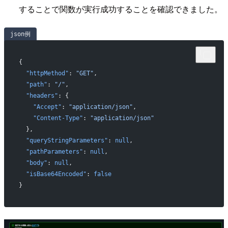
することで関数が実行成功することを確認できました。
json例
{
  "httpMethod"
: 
"GET"
,
  "path"
: 
"/"
,
  "headers"
: {
    "Accept"
: 
"application/json"
,
    "Content-Type"
: 
"application/json"
  },
  "queryStringParameters"
: 
null
,
  "pathParameters"
: 
null
,
  "body"
: 
null
,
  "isBase64Encoded"
: 
false
}