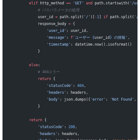
        elif
 http_method 
==
 'GET'
 and
 path.startswith(
'/us
            # パスパラメータの処理
            user_id 
=
 path.split(
'/'
)[
-
1
] 
if
 path.split(
'/
            response_body 
=
 {
                'user_id'
: user_id,
                'message'
: 
f
'ユーザー 
{
user_id
}
 の情報'
,
                'timestamp'
: datetime.now().isoformat()
            }
        else
:
            # 404エラー
            return
 {
                'statusCode'
: 
404
,
                'headers'
: headers,
                'body'
: json.dumps({
'error'
: 
'Not Found'
, 
            }
        return
 {
            'statusCode'
: 
200
,
            'headers'
: headers,