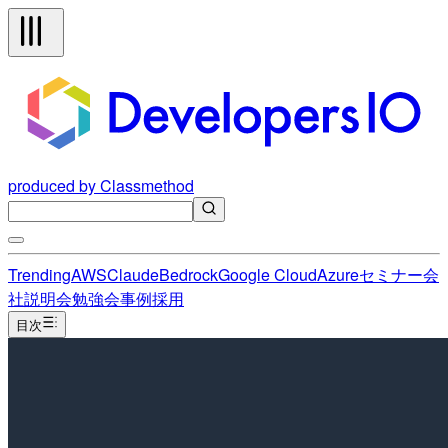
produced by Classmethod
Trending
AWS
Claude
Bedrock
Google Cloud
Azure
セミナー
会
社説明会
勉強会
事例
採用
目次