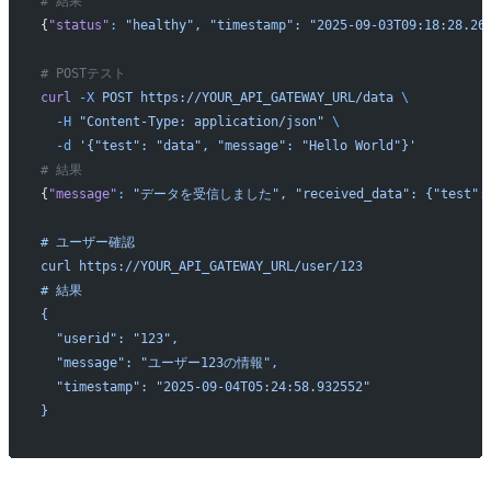
# 結果
{
"status"
:
 "healthy",
 "timestamp":
 "2025-09-03T09:18:28.26
# POSTテスト
curl
 -X
 POST
 https://YOUR_API_GATEWAY_URL/data
 \
  -H
 "Content-Type: application/json"
 \
  -d
 '{"test": "data", "message": "Hello World"}'
# 結果
{
"message"
:
 "データを受信しました",
 "received_data":
 {"test":
# ユーザー確認
curl https://YOUR_API_GATEWAY_URL/user/123
# 結果
{
  "userid": "123",
  "message": "ユーザー123の情報",
  "timestamp": "2025-09-04T05:24:58.932552"
}