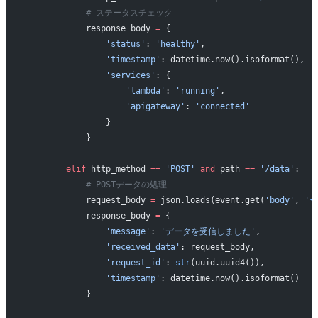
            # ステータスチェック
            response_body 
=
 {
                'status'
: 
'healthy'
,
                'timestamp'
: datetime.now().isoformat(),
                'services'
: {
                    'lambda'
: 
'running'
,
                    'apigateway'
: 
'connected'
                }
            }
        elif
 http_method 
==
 'POST'
 and
 path 
==
 '/data'
:
            # POSTデータの処理
            request_body 
=
 json.loads(event.get(
'body'
, 
'
{
            response_body 
=
 {
                'message'
: 
'データを受信しました'
,
                'received_data'
: request_body,
                'request_id'
: 
str
(uuid.uuid4()),
                'timestamp'
: datetime.now().isoformat()
            }