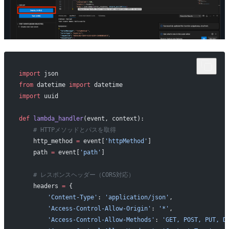
import
 json
from
 datetime 
import
 datetime
import
 uuid
def
 lambda_handler
(event, context):
    # HTTPメソッドとパスを取得
    http_method 
=
 event[
'httpMethod'
]
    path 
=
 event[
'path'
]
    # レスポンスヘッダー（CORS対応）
    headers 
=
 {
        'Content-Type'
: 
'application/json'
,
        'Access-Control-Allow-Origin'
: 
'*'
,
        'Access-Control-Allow-Methods'
: 
'GET, POST, PUT, D