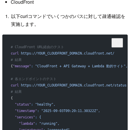
CloudFront
以下curlコマンドでいくつかのパスに対して疎通確認を
実施します。
# CloudFront URL経由のテスト
curl
 https://YOUR_CLOUDFRONT_DOMAIN.cloudfront.net/
# 結果
{
"message"
:
 "CloudFront + API Gateway + Lambda 動的サイト",
 
# 各エンドポイントのテスト
curl
 https://YOUR_CLOUDFRONT_DOMAIN.cloudfront.net/status
# 結果
{
  "status"
:
 "healthy",
  "timestamp"
:
 "2025-09-03T09:20:11.30322Z",
  "services"
:
 {
    "lambda"
:
 "running",
    "apigateway"
:
 "connected"