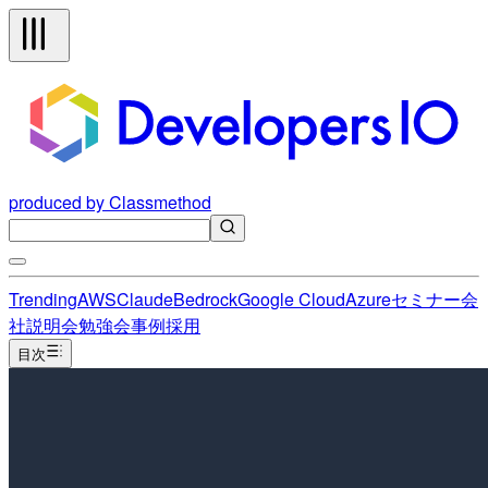
produced by Classmethod
Trending
AWS
Claude
Bedrock
Google Cloud
Azure
セミナー
会
社説明会
勉強会
事例
採用
目次