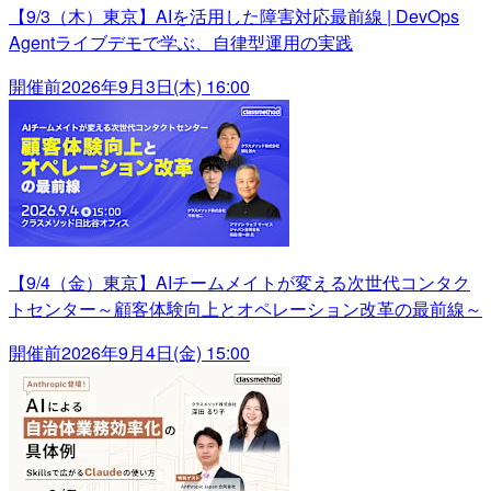
【9/3（木）東京】AIを活用した障害対応最前線 | DevOps
Agentライブデモで学ぶ、自律型運用の実践
開催前
2026年9月3日(木) 16:00
【9/4（金）東京】AIチームメイトが変える次世代コンタク
トセンター～顧客体験向上とオペレーション改革の最前線～
開催前
2026年9月4日(金) 15:00