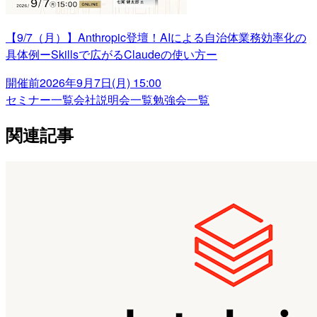
【9/7（月）】Anthropic登壇！AIによる自治体業務効率化の
具体例ーSkillsで広がるClaudeの使い方ー
開催前
2026年9月7日(月) 15:00
セミナー一覧
会社説明会一覧
勉強会一覧
関連記事