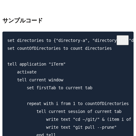
サンプルコード
set directories to {"directory-a", "directory-b", "di
set countOfDirectories to count directories

tell application "iTerm"

    activate

    tell current window

        set firstTab to current tab

        repeat with i from 1 to countOfDirectories

            tell current session of current tab

                write text "cd ~/git/" & (item i of d
                write text "git pull --prune"

            end tell
