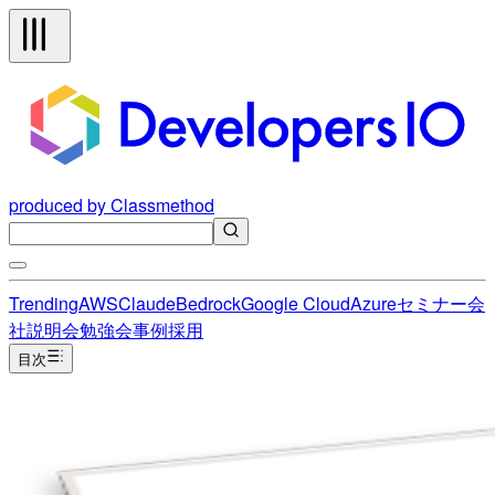
produced by Classmethod
Trending
AWS
Claude
Bedrock
Google Cloud
Azure
セミナー
会
社説明会
勉強会
事例
採用
目次