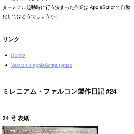
ターミナル起動時に行う決まった作業は AppleScript で自動
化してはどうでしょうか。
リンク
iTerm2
Version 3 AppleScript syntax
ミレニアム・ファルコン製作日記 #24
24 号 表紙