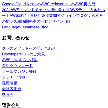
Google Cloud Next ’25
AWS re:Invent 2025
AWS再入門
2024
AWSトレンドチェック
初心者向け
AWSテクニカルサポ
ート
AWS認定（資格）
製造業関連
ジョインブログ
くらめそ
の情シス
組織開発室の活動
デザイン
Thai
Language
Vietnamese Blog
お問い合わせ
クラスメソッドへの問い合わせ
DevelopersIOへのご意見
AWSに関するご相談
資料ダウンロード
メールマガジン登録
セミナー情報
採用情報
会社説明会
勉強会
運営会社