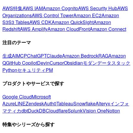
AWS特集
AWS IAM
Amazon Cognito
AWS Security Hub
AWS
Organizations
AWS Control Tower
Amazon EC2
Amazon
S3
S3 Tables
AWS CDK
Amazon QuickSight
Amazon
Redshift
AWS Amplify
Amazon CloudFront
Amazon Connect
注目のテーマ
生成AI
MCP
ChatGPT
Claude
Amazon Bedrock
RAG
Amazon
Q
GitHub Copilot
Devin
Cursor
Obsidian
モダンデータスタック
Python
セキュリティ
PM
プロダクトやサービスで探す
Google Cloud
Microsoft
Azure
LINE
Zendesk
Auth0
Tableau
Snowflake
Alteryx
インフォ
マティカ
dbt
DuckDB
Cloudflare
Splunk
Vision One
Notion
特集やシリーズから探す