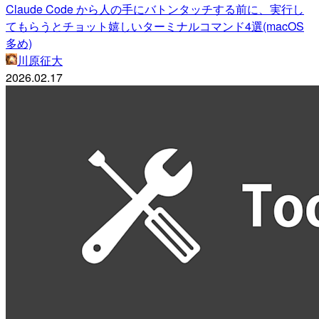
Claude Code から人の手にバトンタッチする前に、実行し
てもらうとチョット嬉しいターミナルコマンド4選(macOS
多め)
川原征大
2026.02.17