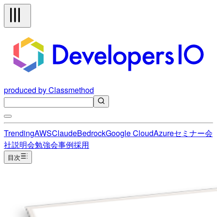
produced by Classmethod
Trending
AWS
Claude
Bedrock
Google Cloud
Azure
セミナー
会
社説明会
勉強会
事例
採用
目次