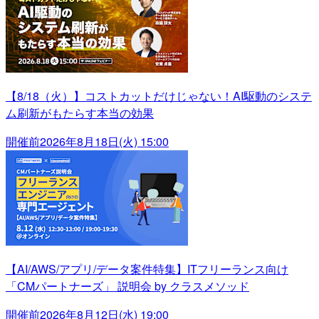
【8/18（火）】コストカットだけじゃない！AI駆動のシステ
ム刷新がもたらす本当の効果
開催前
2026年8月18日(火) 15:00
【AI/AWS/アプリ/データ案件特集】ITフリーランス向け
「CMパートナーズ」 説明会 by クラスメソッド
開催前
2026年8月12日(水) 19:00