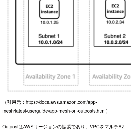
（引用元：https://docs.aws.amazon.com/app-
mesh/latest/userguide/app-mesh-on-outposts.html）
OutpostはAWSリージョンの拡張であり、VPCをマルチAZ