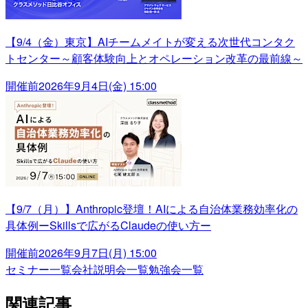
【9/4（金）東京】AIチームメイトが変える次世代コンタク
トセンター～顧客体験向上とオペレーション改革の最前線～
開催前
2026年9月4日(金) 15:00
【9/7（月）】Anthropic登壇！AIによる自治体業務効率化の
具体例ーSkillsで広がるClaudeの使い方ー
開催前
2026年9月7日(月) 15:00
セミナー一覧
会社説明会一覧
勉強会一覧
関連記事