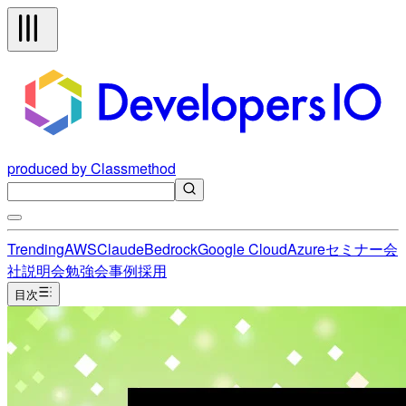
produced by Classmethod
Trending
AWS
Claude
Bedrock
Google Cloud
Azure
セミナー
会
社説明会
勉強会
事例
採用
目次