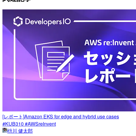
[レポート]Amazon EKS for edge and hybrid use cases
#KUB310 #AWSreInvent
枡川 健太郎