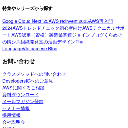
特集やシリーズから探す
Google Cloud Next ’25
AWS re:Invent 2025
AWS再入門
2024
AWSトレンドチェック
初心者向け
AWSテクニカルサポ
ート
AWS認定（資格）
製造業関連
ジョインブログ
くらめそ
の情シス
組織開発室の活動
デザイン
Thai
Language
Vietnamese Blog
お問い合わせ
クラスメソッドへの問い合わせ
DevelopersIOへのご意見
AWSに関するご相談
資料ダウンロード
メールマガジン登録
セミナー情報
採用情報
会社説明会