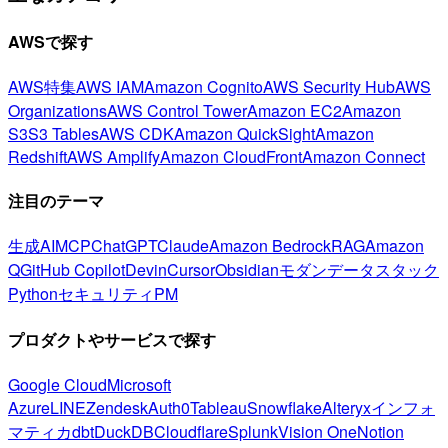
AWSで探す
AWS特集
AWS IAM
Amazon Cognito
AWS Security Hub
AWS
Organizations
AWS Control Tower
Amazon EC2
Amazon
S3
S3 Tables
AWS CDK
Amazon QuickSight
Amazon
Redshift
AWS Amplify
Amazon CloudFront
Amazon Connect
注目のテーマ
生成AI
MCP
ChatGPT
Claude
Amazon Bedrock
RAG
Amazon
Q
GitHub Copilot
Devin
Cursor
Obsidian
モダンデータスタック
Python
セキュリティ
PM
プロダクトやサービスで探す
Google Cloud
Microsoft
Azure
LINE
Zendesk
Auth0
Tableau
Snowflake
Alteryx
インフォ
マティカ
dbt
DuckDB
Cloudflare
Splunk
Vision One
Notion