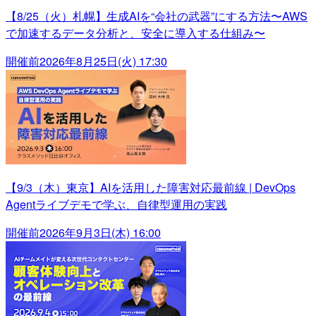
【8/25（火）札幌】生成AIを“会社の武器”にする方法〜AWS
で加速するデータ分析と、安全に導入する仕組み〜
開催前
2026年8月25日(火) 17:30
【9/3（木）東京】AIを活用した障害対応最前線 | DevOps
Agentライブデモで学ぶ、自律型運用の実践
開催前
2026年9月3日(木) 16:00