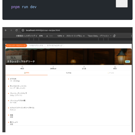
pnpm
 run
 dev