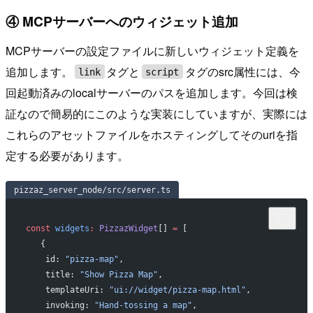
④ MCPサーバーへのウィジェット追加
MCPサーバーの設定ファイルに新しいウィジェット定義を
追加します。
タグと
タグのsrc属性には、今
link
script
回起動済みのlocalサーバーのパスを追加します。今回は検
証なので簡易的にこのような実装にしていますが、実際には
これらのアセットファイルをホスティングしてそのuriを指
定する必要があります。
pizzaz_server_node/src/server.ts
const
 widgets
:
 PizzazWidget
[] 
=
 [
  {
   id: 
"pizza-map"
,
   title: 
"Show Pizza Map"
,
   templateUri: 
"ui://widget/pizza-map.html"
,
   invoking: 
"Hand-tossing a map"
,