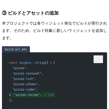
③ ビルドとアセットの追加
本プロジェクトでは各ウィジェット単位でビルドが実行され
ます。そのため、ビルド対象に新しいウィジェットを追加し
ます。
build-all.mts
const
 targets
:
 string
[] 
=
 [
 "pizzaz"
,
 "pizzaz-carousel"
,
 "pizzaz-list"
,
 "pizzaz-albums"
,
 "pizzaz-video"
,
+
  "pizzaz-recipe"
, 
// 追加
];