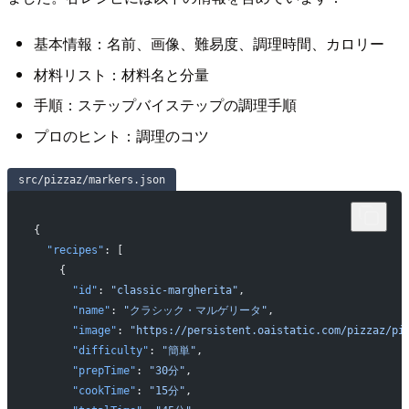
基本情報：名前、画像、難易度、調理時間、カロリー
材料リスト：材料名と分量
手順：ステップバイステップの調理手順
プロのヒント：調理のコツ
src/pizzaz/markers.json
{
  "recipes"
: [
    {
      "id"
: 
"classic-margherita"
,
      "name"
: 
"クラシック・マルゲリータ"
,
      "image"
: 
"https://persistent.oaistatic.com/pizzaz/pi
      "difficulty"
: 
"簡単"
,
      "prepTime"
: 
"30分"
,
      "cookTime"
: 
"15分"
,