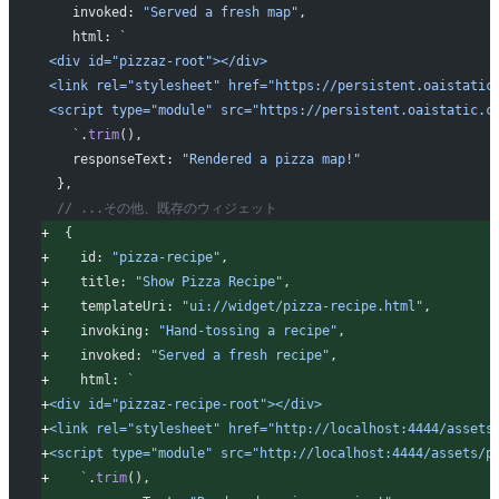
   invoked: 
"Served a fresh map"
,
   html: 
`
<div id="pizzaz-root"></div>
<link rel="stylesheet" href="https://persistent.oaistatic
<script type="module" src="https://persistent.oaistatic.c
   `
.
trim
(),
   responseText: 
"Rendered a pizza map!"
 },
 // ...その他、既存のウィジェット
+
  {
+
    id: 
"pizza-recipe"
,
+
    title: 
"Show Pizza Recipe"
,
+
    templateUri: 
"ui://widget/pizza-recipe.html"
,
+
    invoking: 
"Hand-tossing a recipe"
,
+
    invoked: 
"Served a fresh recipe"
,
+
    html: 
`
+
<div id="pizzaz-recipe-root"></div>
+
<link rel="stylesheet" href="http://localhost:4444/assets
+
<script type="module" src="http://localhost:4444/assets/p
+
    `
.
trim
(),