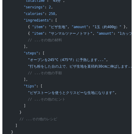
      "totalTime"
: 
"45分"
,
      "servings"
: 
2
,
      "calories"
: 
250
,
      "ingredients"
: [
        { 
"item"
: 
"ピザ生地"
, 
"amount"
: 
"1玉（約400g）"
 },
        { 
"item"
: 
"サンマルツァーノトマト"
, 
"amount"
: 
"1カップ
        // ...その他の材料
      ],
      "steps"
: [
        "オーブンを245°C（475°F）に予熱します..."
,
        "打ち粉をした台の上で、ピザ生地を直径約30cmに伸ばします...
        // ...その他の手順
      ],
      "tips"
: [
        "ピザストーンを使うとクリスピーな生地になります"
,
        // ...その他のヒント
      ]
    }
    // ...その他のレシピ
  ]
}