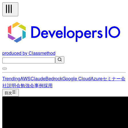
produced by Classmethod
Trending
AWS
Claude
Bedrock
Google Cloud
Azure
セミナー
会
社説明会
勉強会
事例
採用
目次