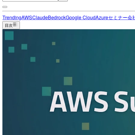
Trending
AWS
Claude
Bedrock
Google Cloud
Azure
セミナー
会
目次