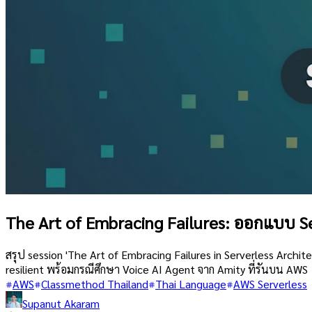
The Art of Embracing Failures: ออกแบบ S
สรุป session 'The Art of Embracing Failures in Serverless Archi
resilient พร้อมกรณีศึกษา Voice AI Agent จาก Amity ที่รันบน AWS
AWS
Classmethod Thailand
Thai Language
AWS Serverless
Supanut Akaram