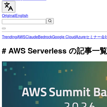
Original
English
Trending
AWS
Claude
Bedrock
Google Cloud
Azure
セミナー
会
# AWS Serverless の記事一