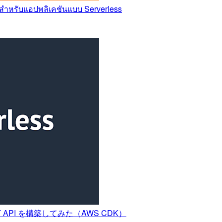
สำหรับแอปพลิเคชันแบบ Serverless
 REST API を構築してみた（AWS CDK）