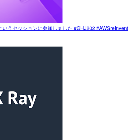
wdown」というセッションに参加しました #GHJ202 #AWSreInvent