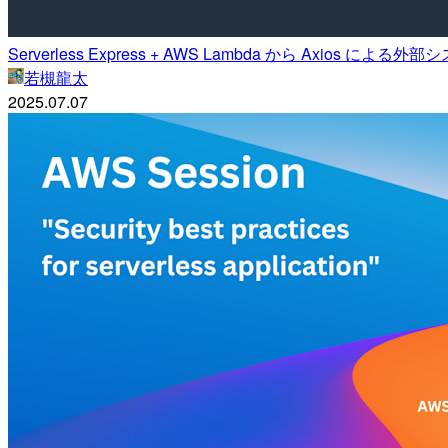
Serverless Express + AWS Lambda から Axios 
若槻龍太
2025.07.07