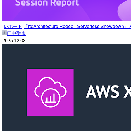
[レポート]「re:Architecture Rodeo - Serverless Sho
田中聖也
2025.12.03