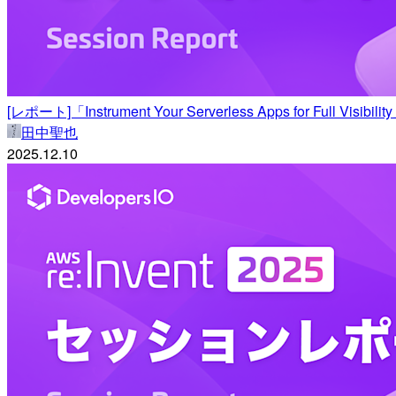
[レポート]「Instrument Your Serverless Apps for Full
田中聖也
2025.12.10