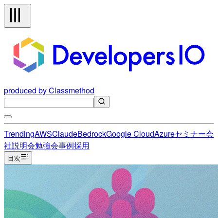
produced by Classmethod
Trending
AWS
Claude
Bedrock
Google Cloud
Azure
セミナー
会
社説明会
勉強会
事例
採用
目次