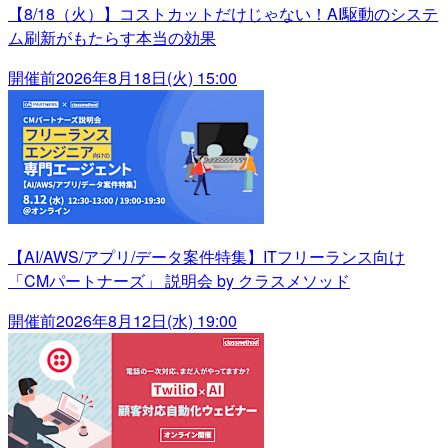
【8/18（火）】コストカットだけじゃない！AI駆動のシステ
ム刷新がもたらす本当の効果
開催前
2026年8月18日(火) 15:00
【AI/AWS/アプリ/データ案件特集】ITフリーランス向け
「CMパートナーズ」 説明会 by クラスメソッド
開催前
2026年8月12日(水) 19:00