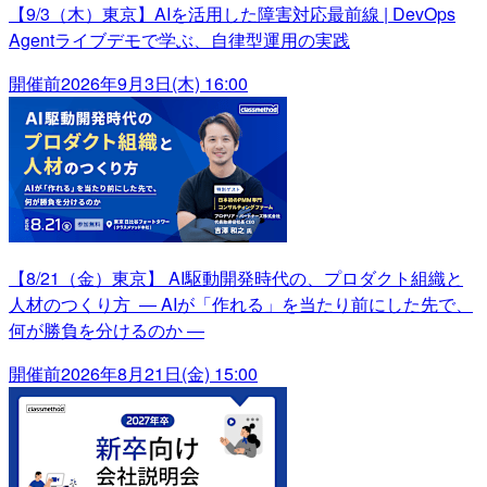
【9/3（木）東京】AIを活用した障害対応最前線 | DevOps
Agentライブデモで学ぶ、自律型運用の実践
開催前
2026年9月3日(木) 16:00
【8/21（金）東京】 AI駆動開発時代の、プロダクト組織と
人材のつくり方 ― AIが「作れる」を当たり前にした先で、
何が勝負を分けるのか ―
開催前
2026年8月21日(金) 15:00