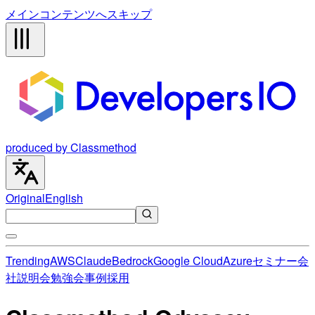
メインコンテンツへスキップ
produced by Classmethod
Original
English
Trending
AWS
Claude
Bedrock
Google Cloud
Azure
セミナー
会
社説明会
勉強会
事例
採用