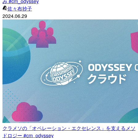
み #cm_odyssey
佐々布抄子
2024.06.29
クラメソの「オペレーション・エクセレンス」を支えるメソ
ドロジー #cm_odyssey