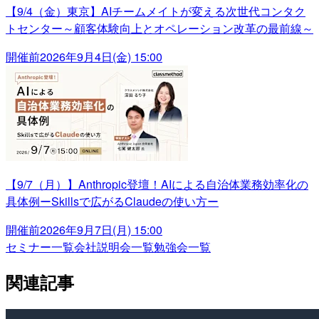
【9/4（金）東京】AIチームメイトが変える次世代コンタク
トセンター～顧客体験向上とオペレーション改革の最前線～
開催前
2026年9月4日(金) 15:00
【9/7（月）】Anthropic登壇！AIによる自治体業務効率化の
具体例ーSkillsで広がるClaudeの使い方ー
開催前
2026年9月7日(月) 15:00
セミナー一覧
会社説明会一覧
勉強会一覧
関連記事