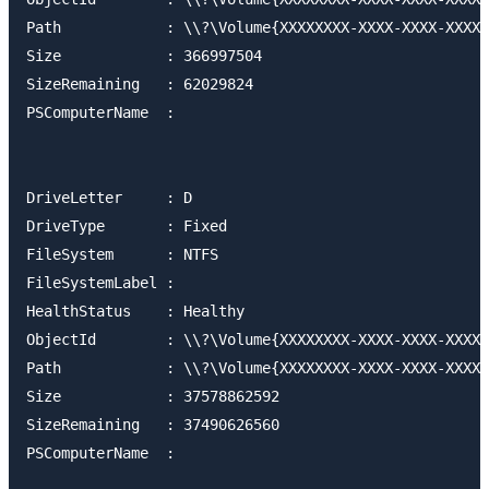
Path            : \\?\Volume{XXXXXXXX-XXXX-XXXX-XXXX-
Size            : 366997504

SizeRemaining   : 62029824

PSComputerName  : 

DriveLetter     : D

DriveType       : Fixed

FileSystem      : NTFS

FileSystemLabel : 

HealthStatus    : Healthy

ObjectId        : \\?\Volume{XXXXXXXX-XXXX-XXXX-XXXX-
Path            : \\?\Volume{XXXXXXXX-XXXX-XXXX-XXXX-
Size            : 37578862592

SizeRemaining   : 37490626560

PSComputerName  : 
