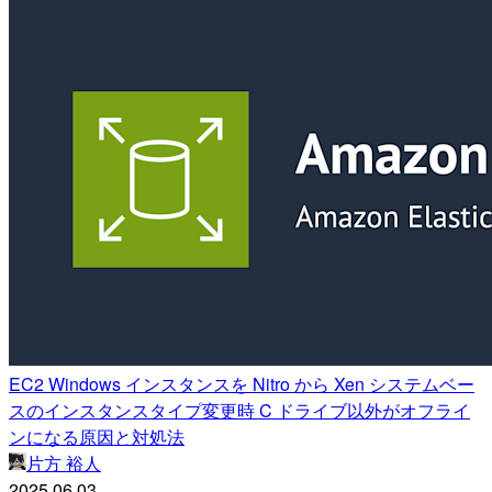
EC2 Windows インスタンスを Nitro から Xen システムベー
スのインスタンスタイプ変更時 C ドライブ以外がオフライ
ンになる原因と対処法
片方 裕人
2025.06.03