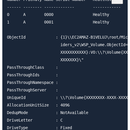
------ -------- -------------        ------------    
0      A        0000                 Healthy         
1      A        0001                 Healthy         
ObjectId             : {1}\\EC2AMAZ-B1VELUJ\root/Micr
                       iders_v2\WSP_Volume.ObjectId="
                       XXXXXXXXXXX}:VO:\\?\Volume{XXX
                       XXXXXXX}\"

PassThroughClass     : 

PassThroughIds       : 

PassThroughNamespace : 

PassThroughServer    : 

UniqueId             : \\?\Volume{XXXXXXXX-XXXX-XXXX-
AllocationUnitSize   : 4096

DedupMode            : NotAvailable

DriveLetter          : C

DriveType            : Fixed
