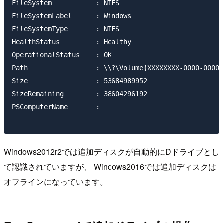
FileSystem           : NTFS

FileSystemLabel      : Windows

FileSystemType       : NTFS

HealthStatus         : Healthy

OperationalStatus    : OK

Path                 : \\?\Volume{XXXXXXXX-0000-0000-
Size                 : 53684989952

SizeRemaining        : 38604296192

PSComputerName       : 

Windows2012r2では追加ディスクが自動的にDドライブとし
て認識されていますが、 Windows2016では追加ディスクは
オフラインになっています。