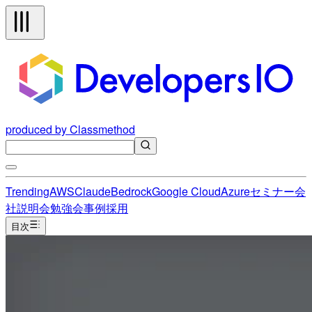
produced by Classmethod
Trending
AWS
Claude
Bedrock
Google Cloud
Azure
セミナー
会
社説明会
勉強会
事例
採用
目次