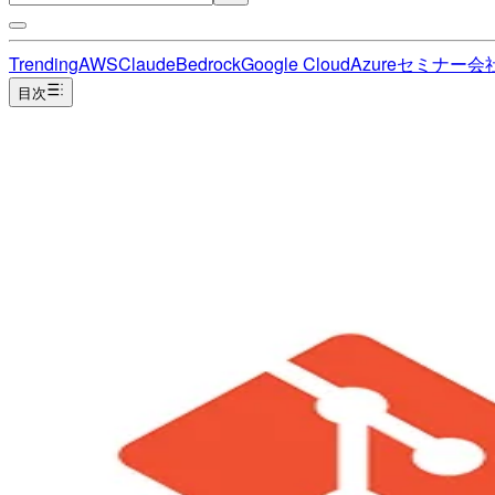
Trending
AWS
Claude
Bedrock
Google Cloud
Azure
セミナー
会
目次