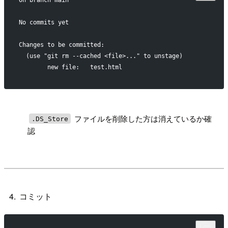
On branch main
No commits yet
Changes to be committed:
  (use "git rm --cached <file>..." to unstage)
        new file:   test.html
!
ファイルを削除した方は消えているか確
.DS_Store
認
コミット