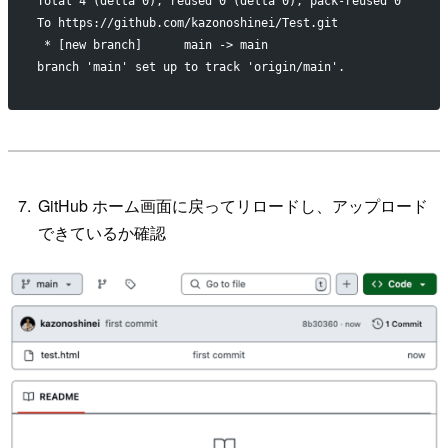
Total 4 (delta 0), reused 0 (delta 0), pack-reused 0
To https://github.com/kazonoshinei/Test.git
 * [new branch]      main -> main
branch 'main' set up to track 'origin/main'.
GitHub ホーム画面に戻ってリロードし、アップロード
できているか確認