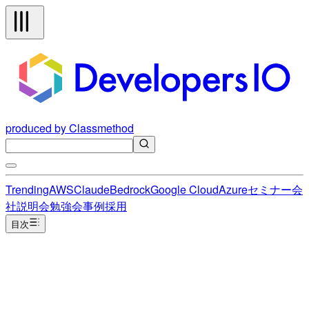
produced by Classmethod
Trending
AWS
Claude
Bedrock
Google Cloud
Azure
セミナー
会
社説明会
勉強会
事例
採用
目次