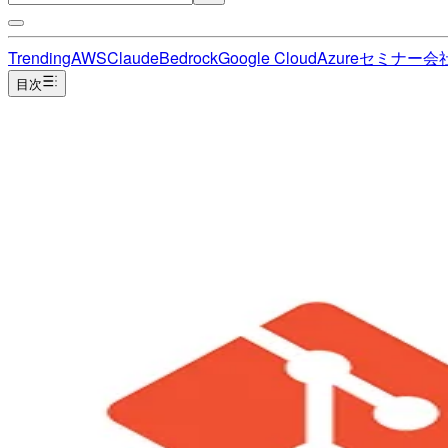
Trending
AWS
Claude
Bedrock
Google Cloud
Azure
セミナー
会
目次