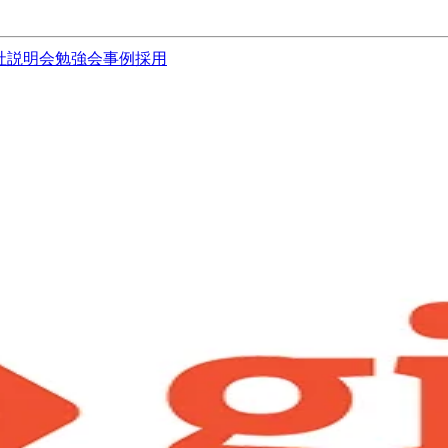
社説明会
勉強会
事例
採用