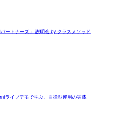
Mパートナーズ」 説明会 by クラスメソッド
 Agentライブデモで学ぶ、自律型運用の実践