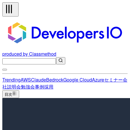
produced by Classmethod
Trending
AWS
Claude
Bedrock
Google Cloud
Azure
セミナー
会
社説明会
勉強会
事例
採用
目次