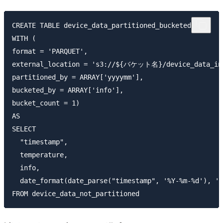
CREATE TABLE device_data_partitioned_bucketed

WITH (

format = 'PARQUET',

external_location = 's3://${バケット名}/device_data_inse
partitioned_by = ARRAY['yyyymm'],

bucketed_by = ARRAY['info'],

bucket_count = 1)

AS

SELECT 

  "timestamp",

  temperature,

  info,

  date_format(date_parse("timestamp", '%Y-%m-%d'), '%