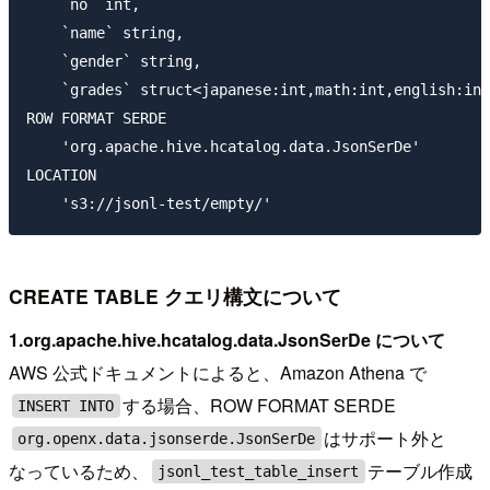
    `no` int, 

    `name` string, 

    `gender` string, 

    `grades` struct<japanese:int,math:int,english:int
ROW FORMAT SERDE 

    'org.apache.hive.hcatalog.data.JsonSerDe' 

LOCATION

CREATE TABLE クエリ構文について
1.org.apache.hive.hcatalog.data.JsonSerDe について
AWS 公式ドキュメントによると、Amazon Athena で
する場合、ROW FORMAT SERDE
INSERT INTO
はサポート外と
org.openx.data.jsonserde.JsonSerDe
なっているため、
テーブル作成
jsonl_test_table_insert