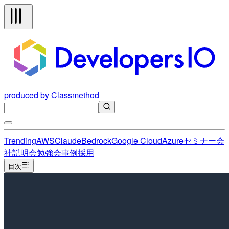
produced by Classmethod
Trending
AWS
Claude
Bedrock
Google Cloud
Azure
セミナー
会
社説明会
勉強会
事例
採用
目次