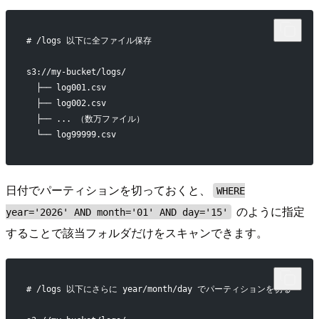
# /logs 以下に全ファイル保存
s3://my-bucket/logs/
  ├── log001.csv
  ├── log002.csv
  ├── ... （数万ファイル）
  └── log99999.csv
日付でパーティションを切っておくと、
WHERE
のように指定
year='2026' AND month='01' AND day='15'
することで該当フォルダだけをスキャンできます。
# /logs 以下にさらに year/month/day でパーティションを切る