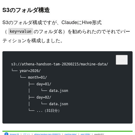
S3のフォルダ構造
S3のフォルダ構成ですが、ClaudeにHive形式
（
のフォルダ名）を勧められたのでそれでパー
key=value
ティションを構成しました。
s3://athena-handson-tam-20260215/machine-data/
└── year=2026/
    └── month=01/
        ├── day=01/
        │     └── data.json
        ├── day=02/
        │     └── data.json
        └── ...（31日分）