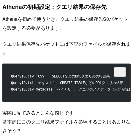
Athenaの初期設定：クエリ結果の保存先
Athenaを初めて使うとき、クエリ結果の保存先S3バケット
を設定する必要があります。
クエリ結果保存先バケットには下記のファイルが保存されま
す
QueryID.csv `CSV`： SELECTなどのDMLクエリの実行結果
QueryID.txt `テキスト`： CREATE TABLEなどのDDLクエリの結果
QueryID.csv.metadata `バイナリ`： クエリのメタデータ（人間が
実際に見てみるとこんな感じです
基本的にこのクエリ結果ファイルを参照することはあまりな
さそう？