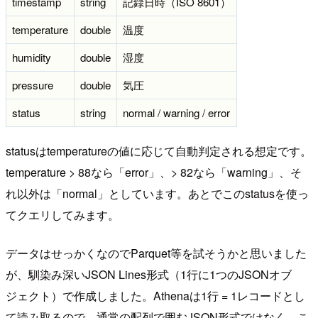
timestamp
string
記録日時（ISO 8601）
temperature
double
温度
humidity
double
湿度
pressure
double
気圧
status
string
normal / warning / error
statusはtemperatureの値に応じて自動判定される想定です。
temperature > 88なら「error」、> 82なら「warning」、そ
れ以外は「normal」としています。あとでこのstatusを使っ
てクエリしてみます。
データはせっかくなのでParquet等を試そうかと思いました
が、馴染み深いJSON Lines形式（1行に1つのJSONオブ
ジェクト）で作成しました。Athenaは1行 = 1レコードとし
て読み取るので、通常の配列で囲むJSON形式ではなく、こ