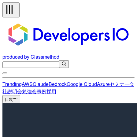
produced by Classmethod
Trending
AWS
Claude
Bedrock
Google Cloud
Azure
セミナー
会
社説明会
勉強会
事例
採用
目次