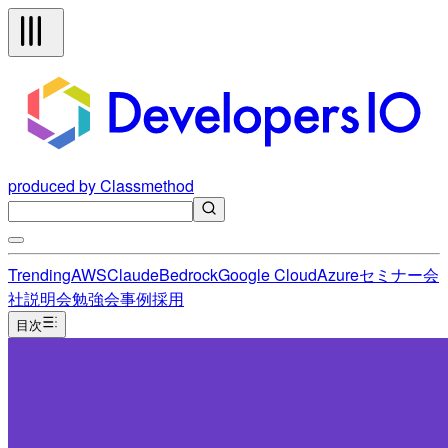
produced by Classmethod
Trending
AWS
Claude
Bedrock
Google Cloud
Azure
セミナー
会
社説明会
勉強会
事例
採用
目次