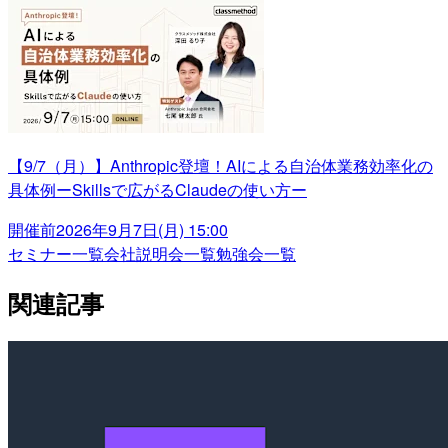
【9/7（月）】Anthropic登壇！AIによる自治体業務効率化の
具体例ーSkillsで広がるClaudeの使い方ー
開催前
2026年9月7日(月) 15:00
セミナー一覧
会社説明会一覧
勉強会一覧
関連記事