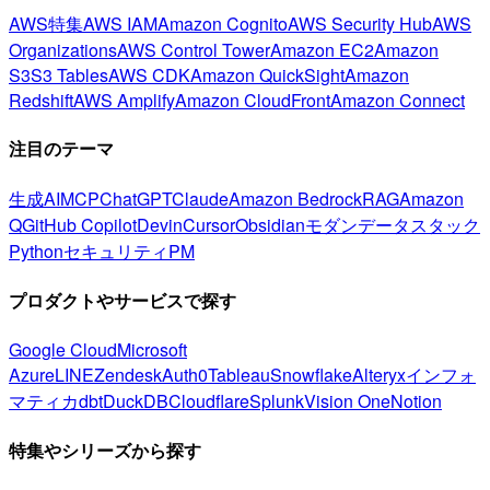
AWS特集
AWS IAM
Amazon Cognito
AWS Security Hub
AWS
Organizations
AWS Control Tower
Amazon EC2
Amazon
S3
S3 Tables
AWS CDK
Amazon QuickSight
Amazon
Redshift
AWS Amplify
Amazon CloudFront
Amazon Connect
注目のテーマ
生成AI
MCP
ChatGPT
Claude
Amazon Bedrock
RAG
Amazon
Q
GitHub Copilot
Devin
Cursor
Obsidian
モダンデータスタック
Python
セキュリティ
PM
プロダクトやサービスで探す
Google Cloud
Microsoft
Azure
LINE
Zendesk
Auth0
Tableau
Snowflake
Alteryx
インフォ
マティカ
dbt
DuckDB
Cloudflare
Splunk
Vision One
Notion
特集やシリーズから探す