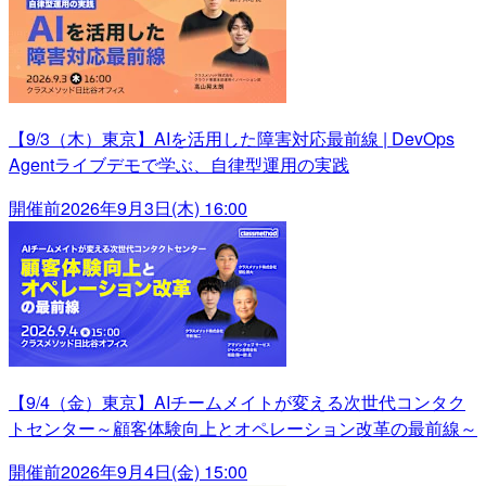
【9/3（木）東京】AIを活用した障害対応最前線 | DevOps
Agentライブデモで学ぶ、自律型運用の実践
開催前
2026年9月3日(木) 16:00
【9/4（金）東京】AIチームメイトが変える次世代コンタク
トセンター～顧客体験向上とオペレーション改革の最前線～
開催前
2026年9月4日(金) 15:00