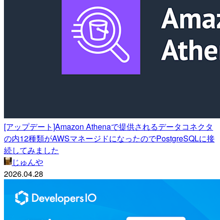
[アップデート]Amazon Athenaで提供されるデータコネクタ
の内12種類がAWSマネージドになったのでPostgreSQLに接
続してみました
じゅんや
2026.04.28