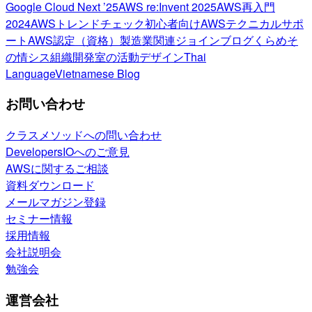
Google Cloud Next ’25
AWS re:Invent 2025
AWS再入門
2024
AWSトレンドチェック
初心者向け
AWSテクニカルサポ
ート
AWS認定（資格）
製造業関連
ジョインブログ
くらめそ
の情シス
組織開発室の活動
デザイン
Thai
Language
Vietnamese Blog
お問い合わせ
クラスメソッドへの問い合わせ
DevelopersIOへのご意見
AWSに関するご相談
資料ダウンロード
メールマガジン登録
セミナー情報
採用情報
会社説明会
勉強会
運営会社