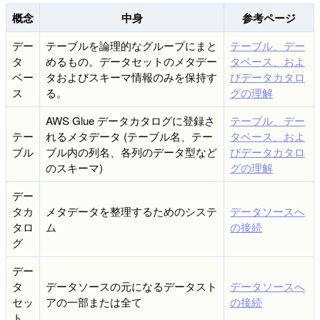
概念
中身
参考ページ
デー
テーブルを論理的なグループにまと
テーブル、デー
タ
めるもの。データセットのメタデー
タベース、およ
ベー
タおよびスキーマ情報のみを保持す
びデータカタロ
ス
る。
グの理解
AWS Glue データカタログに登録さ
テーブル、デー
テー
れるメタデータ (テーブル名、テー
タベース、およ
ブル
ブル内の列名、各列のデータ型など
びデータカタロ
のスキーマ)
グの理解
デー
タカ
メタデータを整理するためのシステ
データソースへ
タロ
ム
の接続
グ
デー
タ
データソースの元になるデータスト
データソースへ
セッ
アの一部または全て
の接続
ト