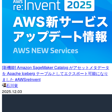
[新機能] Amazon SageMaker Catalog がアセットメタデータ
を Apache Iceberg テーブルとしてエクスポート可能になり
ました #AWSreInvent
石川覚
2025.12.03