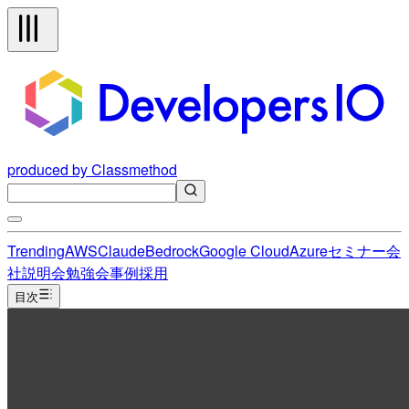
produced by Classmethod
Trending
AWS
Claude
Bedrock
Google Cloud
Azure
セミナー
会
社説明会
勉強会
事例
採用
目次