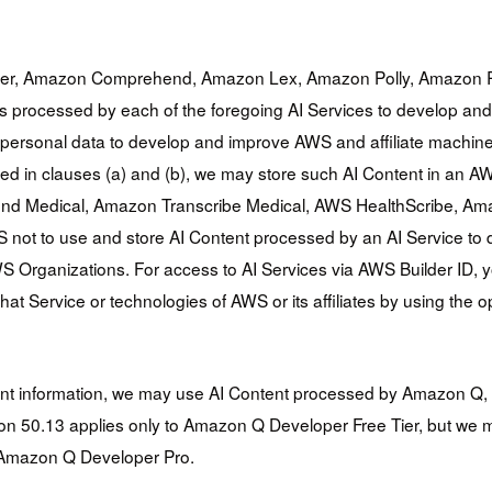
filer, Amazon Comprehend, Amazon Lex, Amazon Polly, Amazon R
s processed by each of the foregoing AI Services to develop and 
personal data to develop and improve AWS and affiliate machine-le
d in clauses (a) and (b), we may store such AI Content in an A
nd Medical, Amazon Transcribe Medical, AWS HealthScribe, Amazo
AWS not to use and store AI Content processed by an AI Service to
AWS Organizations. For access to AI Services via AWS Builder ID, 
t Service or technologies of AWS or its affiliates by using the o
nt information, we may use AI Content processed by Amazon Q, 
tion 50.13 applies only to Amazon Q Developer Free Tier, but we 
 Amazon Q Developer Pro.