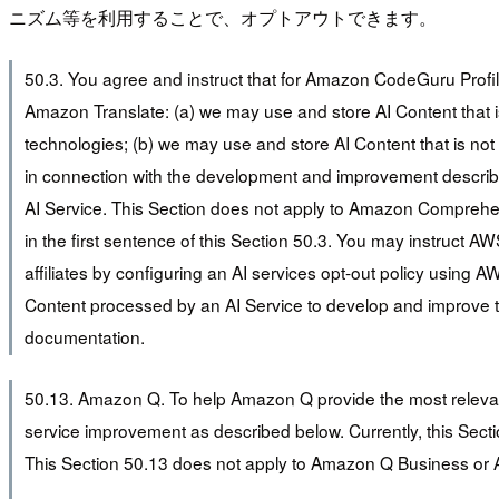
ニズム等を利用することで、オプトアウトできます。
50.3. You agree and instruct that for Amazon CodeGuru Pro
Amazon Translate: (a) we may use and store AI Content that i
technologies; (b) we may use and store AI Content that is not 
in connection with the development and improvement describe
AI Service. This Section does not apply to Amazon Comprehe
in the first sentence of this Section 50.3. You may instruct 
affiliates by configuring an AI services opt-out policy using 
Content processed by an AI Service to develop and improve tha
documentation.
50.13. Amazon Q. To help Amazon Q provide the most releva
service improvement as described below. Currently, this Sec
This Section 50.13 does not apply to Amazon Q Business or