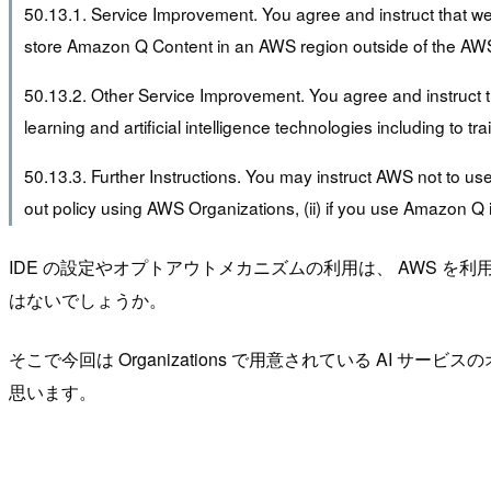
50.13.1. Service Improvement. You agree and instruct that 
store Amazon Q Content in an AWS region outside of the AW
50.13.2. Other Service Improvement. You agree and instruct 
learning and artificial intelligence technologies including to t
50.13.3. Further Instructions. You may instruct AWS not to us
out policy using AWS Organizations, (ii) if you use Amazon Q 
IDE の設定やオプトアウトメカニズムの利用は、 AWS を利
はないでしょうか。
そこで今回は Organizations で用意されている AI 
思います。