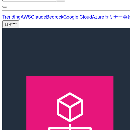
Trending
AWS
Claude
Bedrock
Google Cloud
Azure
セミナー
会
目次