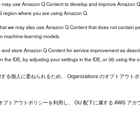
we may use Amazon Q Content to develop and improve Amazon Q a
S region where you are using Amazon Q.
that we may also use Amazon Q Content that does not contain pe
rain machine-learning models.
e and store Amazon Q Content for service improvement as described
in the IDE, by adjusting your settings in the IDE, or (iii) using
用する個人に委ねられるため、 Organizations のオプト
サービスのオプトアウトポリシーを利用し、 OU 配下に属する AWS