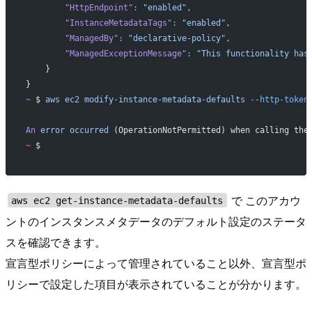
        "HttpEndpoint"
:
 "enabled",
        "InstanceMetadataTags"
:
 "enabled",
        "ManagedBy"
:
 "declarative-policy",
        "ManagedExceptionMessage"
:
 "This functionality has
    }
}
~
 $ 
aws
 ec2
 modify-instance-metadata-defaults
 --http-token
An
 error
 occurred
 (OperationNotPermitted) when calling the
~
 $ 
で このアカウ
aws ec2 get-instance-metadata-defaults
ントのインスタンスメタデータのデフォルト設定のステータ
スを確認できます。
宣言型ポリシーによって管理されていること以外、宣言型ポ
リシーで設定した項目が表示されていることが分かります。