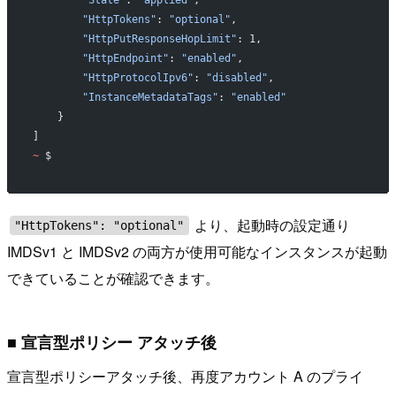
        "State"
: 
"applied"
,
        "HttpTokens"
: 
"optional"
,
        "HttpPutResponseHopLimit"
: 1,
        "HttpEndpoint"
: 
"enabled"
,
        "HttpProtocolIpv6"
: 
"disabled"
,
        "InstanceMetadataTags"
: 
"enabled"
    }
]
~
 $
より、起動時の設定通り
"HttpTokens": "optional"
IMDSv1 と IMDSv2 の両方が使用可能なインスタンスが起動
できていることが確認できます。
■ 宣言型ポリシー アタッチ後
宣言型ポリシーアタッチ後、再度アカウント A のプライ