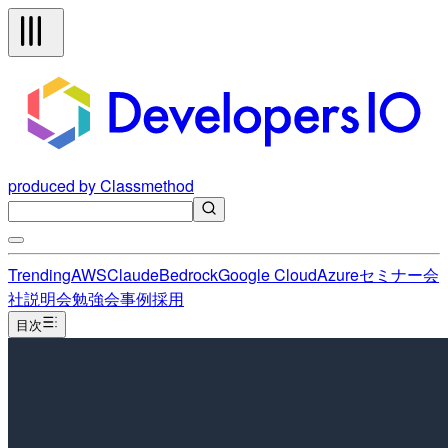
produced by Classmethod
Trending
AWS
Claude
Bedrock
Google Cloud
Azure
セミナー
会
社説明会
勉強会
事例
採用
目次