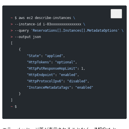
~
 $ aws ec2 describe-instances 
\
>
 --instance-id i-03xxxxxxxxxxxxxxx 
\
>
 --query 
'Reservations[].Instances[].MetadataOptions'
 \
>
 --output json
[
    {
        "State"
: 
"applied"
,
        "HttpTokens"
: 
"optional"
,
        "HttpPutResponseHopLimit"
: 1,
        "HttpEndpoint"
: 
"enabled"
,
        "HttpProtocolIpv6"
: 
"disabled"
,
        "InstanceMetadataTags"
: 
"enabled"
    }
]
~
 $ 