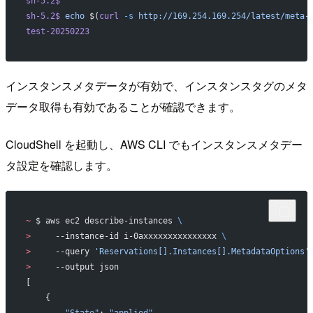
sh-5.2$
sh-5.2$
 echo
 $(
curl
 -s
 http://169.254.169.254/latest/meta-
test-20250223
インスタンスメタデータが有効で、インスタンスタグのメタ
データ取得も有効であることが確認できます。
CloudShell を起動し、AWS CLI でもインスタンスメタデー
タ設定を確認します。
~
 $ aws ec2 describe-instances 
\
>
     --instance-id i-0axxxxxxxxxxxxxxx 
\
>
     --query 
'Reservations[].Instances[].MetadataOptions'
>
     --output json
[
    {