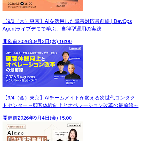
【9/3（木）東京】AIを活用した障害対応最前線 | DevOps
Agentライブデモで学ぶ、自律型運用の実践
開催前
2026年9月3日(木) 16:00
【9/4（金）東京】AIチームメイトが変える次世代コンタク
トセンター～顧客体験向上とオペレーション改革の最前線～
開催前
2026年9月4日(金) 15:00