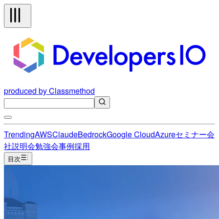
produced by Classmethod
Trending
AWS
Claude
Bedrock
Google Cloud
Azure
セミナー
会
社説明会
勉強会
事例
採用
目次