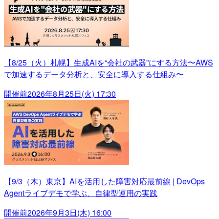
【8/25（火）札幌】生成AIを“会社の武器”にする方法〜AWS
で加速するデータ分析と、安全に導入する仕組み〜
開催前
2026年8月25日(火) 17:30
【9/3（木）東京】AIを活用した障害対応最前線 | DevOps
Agentライブデモで学ぶ、自律型運用の実践
開催前
2026年9月3日(木) 16:00