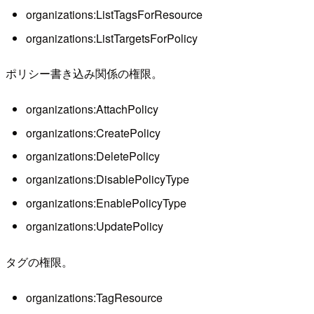
organizations:ListTagsForResource
organizations:ListTargetsForPolicy
ポリシー書き込み関係の権限。
organizations:AttachPolicy
organizations:CreatePolicy
organizations:DeletePolicy
organizations:DisablePolicyType
organizations:EnablePolicyType
organizations:UpdatePolicy
タグの権限。
organizations:TagResource