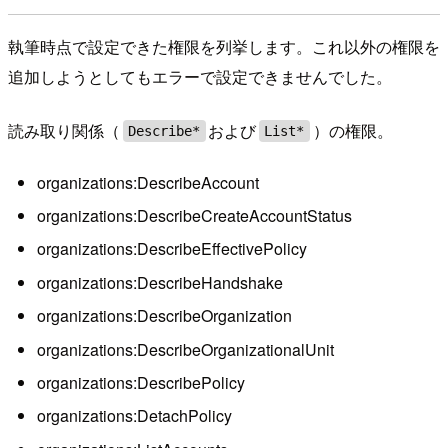
執筆時点で設定できた権限を列挙します。これ以外の権限を
追加しようとしてもエラーで設定できませんでした。
読み取り関係（
および
）の権限。
Describe*
List*
organizations:DescribeAccount
organizations:DescribeCreateAccountStatus
organizations:DescribeEffectivePolicy
organizations:DescribeHandshake
organizations:DescribeOrganization
organizations:DescribeOrganizationalUnit
organizations:DescribePolicy
organizations:DetachPolicy