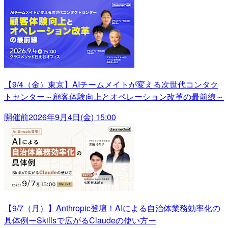
【9/4（金）東京】AIチームメイトが変える次世代コンタク
トセンター～顧客体験向上とオペレーション改革の最前線～
開催前
2026年9月4日(金) 15:00
【9/7（月）】Anthropic登壇！AIによる自治体業務効率化の
具体例ーSkillsで広がるClaudeの使い方ー