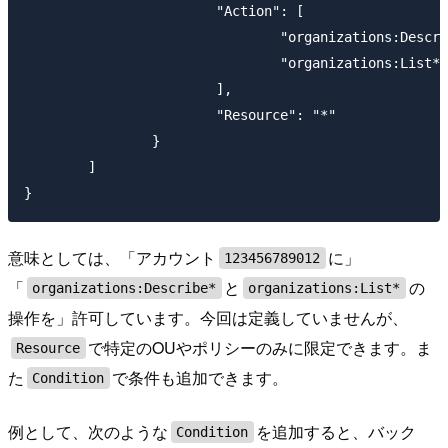
			"Action": [

				"organizations:Describe*",

				"organizations:List*"

			],

			"Resource": "*"

		}

	]

意味としては、「アカウント
に」
123456789012
「
と
の
organizations:Describe*
organizations:List*
操作を」許可しています。今回は定義していませんが、
で特定のOUやポリシーのみに限定できます。ま
Resource
た
で条件も追加できます。
Condition
例として、次のような
を追加すると、バック
Condition