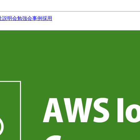
社説明会
勉強会
事例
採用