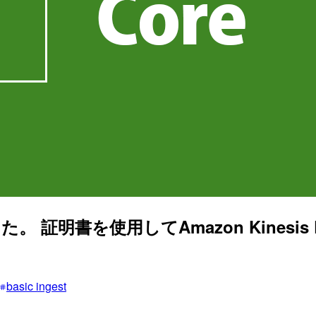
書を使用してAmazon Kinesis Data S
basic ingest