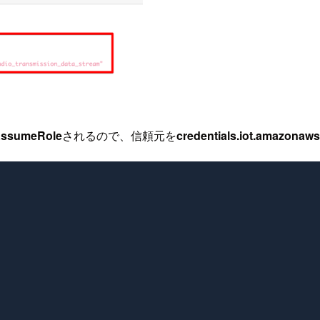
ssumeRole
されるので、信頼元を
credentials.iot.amazonaw