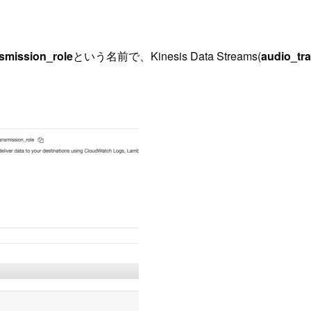
smission_role
という名前で、Kinesis Data Streams(
audio_tr