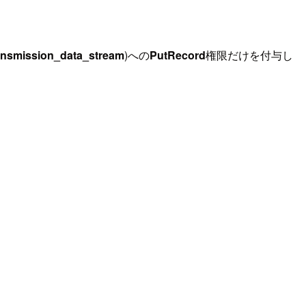
ansmission_data_stream
)への
PutRecord
権限だけを付与し