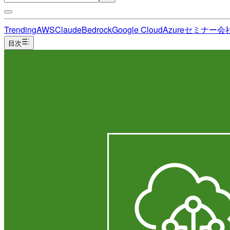
Trending
AWS
Claude
Bedrock
Google Cloud
Azure
セミナー
会
目次