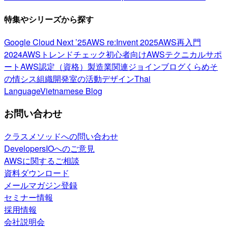
特集やシリーズから探す
Google Cloud Next ’25
AWS re:Invent 2025
AWS再入門
2024
AWSトレンドチェック
初心者向け
AWSテクニカルサポ
ート
AWS認定（資格）
製造業関連
ジョインブログ
くらめそ
の情シス
組織開発室の活動
デザイン
Thai
Language
Vietnamese Blog
お問い合わせ
クラスメソッドへの問い合わせ
DevelopersIOへのご意見
AWSに関するご相談
資料ダウンロード
メールマガジン登録
セミナー情報
採用情報
会社説明会