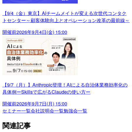
【9/4（金）東京】AIチームメイトが変える次世代コンタク
トセンター～顧客体験向上とオペレーション改革の最前線～
開催前
2026年9月4日(金) 15:00
【9/7（月）】Anthropic登壇！AIによる自治体業務効率化の
具体例ーSkillsで広がるClaudeの使い方ー
開催前
2026年9月7日(月) 15:00
セミナー一覧
会社説明会一覧
勉強会一覧
関連記事