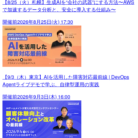
【8/25（火）札幌】生成AIを“会社の武器”にする方法〜AWS
で加速するデータ分析と、安全に導入する仕組み〜
開催前
2026年8月25日(火) 17:30
【9/3（木）東京】AIを活用した障害対応最前線 | DevOps
Agentライブデモで学ぶ、自律型運用の実践
開催前
2026年9月3日(木) 16:00