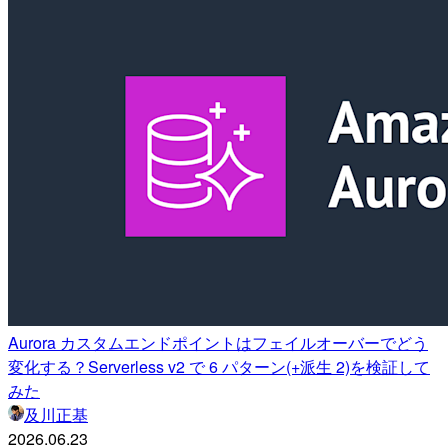
Aurora カスタムエンドポイントはフェイルオーバーでどう
変化する？Serverless v2 で 6 パターン(+派生 2)を検証して
みた
及川正基
2026.06.23