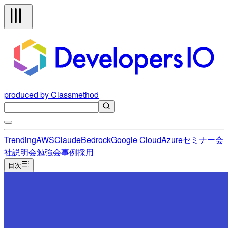
produced by Classmethod
Trending
AWS
Claude
Bedrock
Google Cloud
Azure
セミナー
会
社説明会
勉強会
事例
採用
目次