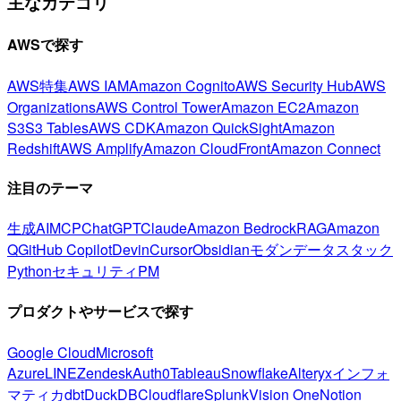
主なカテゴリ
AWSで探す
AWS特集
AWS IAM
Amazon Cognito
AWS Security Hub
AWS
Organizations
AWS Control Tower
Amazon EC2
Amazon
S3
S3 Tables
AWS CDK
Amazon QuickSight
Amazon
Redshift
AWS Amplify
Amazon CloudFront
Amazon Connect
注目のテーマ
生成AI
MCP
ChatGPT
Claude
Amazon Bedrock
RAG
Amazon
Q
GitHub Copilot
Devin
Cursor
Obsidian
モダンデータスタック
Python
セキュリティ
PM
プロダクトやサービスで探す
Google Cloud
Microsoft
Azure
LINE
Zendesk
Auth0
Tableau
Snowflake
Alteryx
インフォ
マティカ
dbt
DuckDB
Cloudflare
Splunk
Vision One
Notion